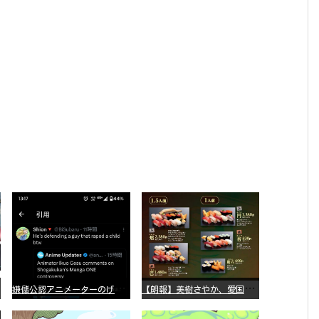
嫌
儲公認アニメーターのげそいくおさん、マンガワン騒動を冷笑してスーパー大炎上
【
朗報】美樹さやか、愛国に目覚める