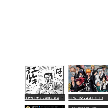
【
朗報】ギャグ漫画の最高傑作、「パタリロ」に決まる
BLEACH（全７４巻）?!!!!!