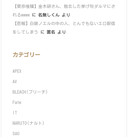
【東京喰種】金木研さん、敗北した挙げ句ダルマにさ
れるwwww
に
名無しくん
より
【悲報】白銀ノエルの中の人、とんでもないエロ配信
をしてしまう
に
匿名
より
カテゴリー
APEX
AV
BLEACH(ブリーチ)
Fate
IT
NARUTO(ナルト)
SAO