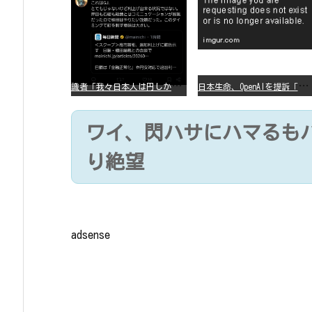
識
者「我々日本人は円しか使っていないので円安になろうが問題ない」
日
本生命、OpenAIを提訴「ChatGPTが非弁行為」
ワイ、閃ハサにハマるも
り絶望
adsense