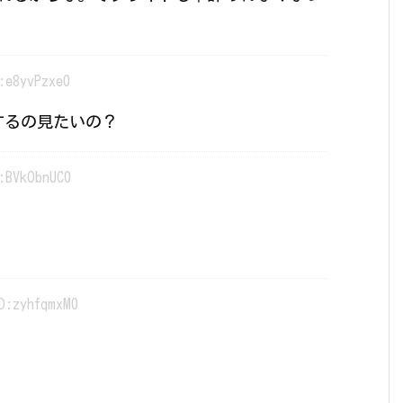
:e8yvPzxe0
するの見たいの？
:BVkObnUC0
D:zyhfqmxM0