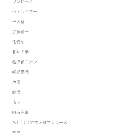
ワンピース
仮面ライダー
任天堂
加藤純一
化物語
北斗の拳
名探偵コナン
呪術廻戦
声優
就活
市況
幽遊白書
彡(ﾟ)(ﾟ)で学ぶ雑学シリーズ
恋愛