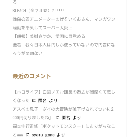
る
BLEACH（全７４巻）?!!!!!
嫌儲公認アニメーターのげそいくおさん、マンガワン
騒動を冷笑してスーパー大炎上
【朗報】美樹さやか、愛国に目覚める
識者「我々日本人は円しか使っていないので円安にな
ろうが問題ない」
最近のコメント
【ホロライブ】白銀ノエル団長の過去が闇深くて悲し
くなった
に
匿名
より
アスペの息子「ダイの大冒険が値下げされてついに2,
000円切りましたね」
に
匿名
より
福本伸行監修「ポケットモンスター」にありがちなこ
とwww
に
syamu_game
より