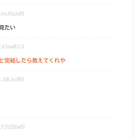
:koJSqJu80
見たい
:A7peaWlL0
と完結したら教えてくれや
:JGKJoiW50
:FZGZDUw00