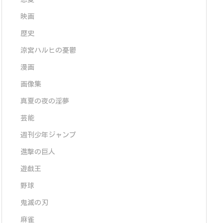
映画
歴史
涼宮ハルヒの憂鬱
漫画
画像集
真夏の夜の淫夢
芸能
週刊少年ジャンプ
進撃の巨人
遊戯王
野球
鬼滅の刃
麻雀