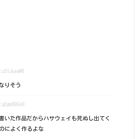
:cS1JsyaN0
なりそう
:gUgkB9Gn0
書いた作品だからハサウェイも死ぬし出てく
いのによく作るよな