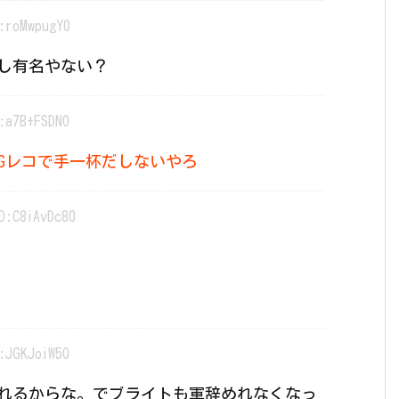
:roMwpugY0
し有名やない？
:a7B+FSDN0
Gレコで手一杯だしないやろ
D:C8iAvDc80
:JGKJoiW50
れるからな。でブライトも軍辞めれなくなっ