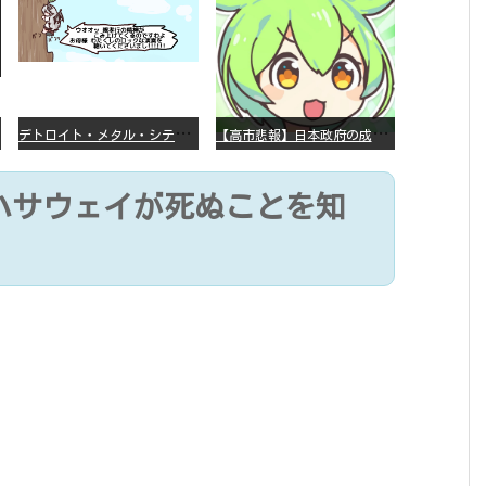
デ
トロイト・メタル・シティー ⇐これ、いまアニメ化したら、えらいことになってたよな？
【
高市悲報】日本政府の成長戦略に「暗号資産」が消えるいったいなぜ…？
ハサウェイが死ぬことを知