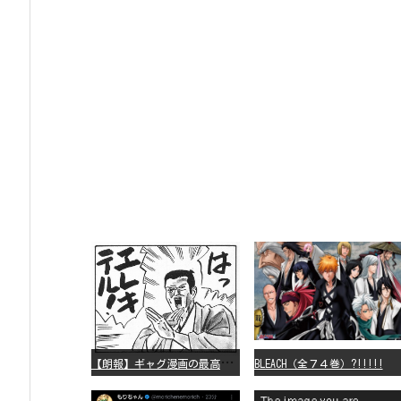
【
朗報】ギャグ漫画の最高傑作、「パタリロ」に決まる
BLEACH（全７４巻）?!!!!!