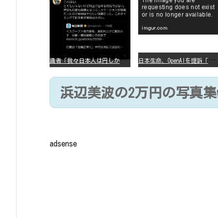
識
者「我々日本人は円しか使っていないので円安になろうが問題ない」
日
本生命、OpenAIを提訴「ChatGPTが非弁行為」
浜辺美波の2万円の写真集www
adsense