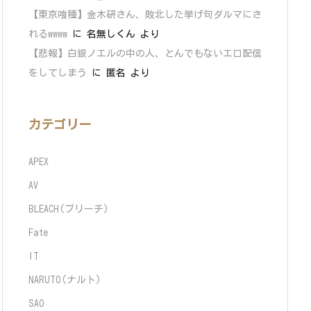
【東京喰種】金木研さん、敗北した挙げ句ダルマにさ
れるwwww
に
名無しくん
より
【悲報】白銀ノエルの中の人、とんでもないエロ配信
をしてしまう
に
匿名
より
カテゴリー
APEX
AV
BLEACH(ブリーチ)
Fate
IT
NARUTO(ナルト)
SAO