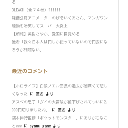
る
BLEACH（全７４巻）?!!!!!
嫌儲公認アニメーターのげそいくおさん、マンガワン
騒動を冷笑してスーパー大炎上
【朗報】美樹さやか、愛国に目覚める
識者「我々日本人は円しか使っていないので円安にな
ろうが問題ない」
最近のコメント
【ホロライブ】白銀ノエル団長の過去が闇深くて悲し
くなった
に
匿名
より
アスペの息子「ダイの大冒険が値下げされてついに2,
000円切りましたね」
に
匿名
より
福本伸行監修「ポケットモンスター」にありがちなこ
とwww
に
syamu_game
より