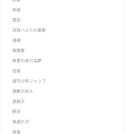
映画
歴史
涼宮ハルヒの憂鬱
漫画
画像集
真夏の夜の淫夢
芸能
週刊少年ジャンプ
進撃の巨人
遊戯王
野球
鬼滅の刃
麻雀