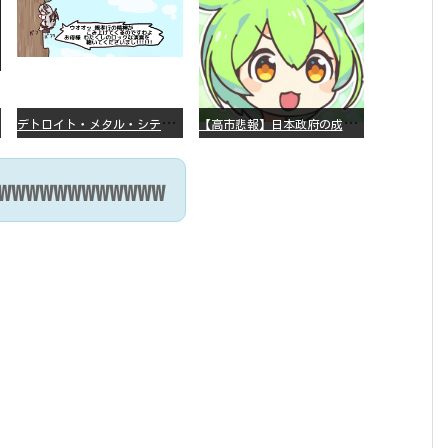
デ
トロイト・メタル・シティー ⇐これ、いまアニメ化したら、えらいことになってたよな？
【
高市悲報】日本政府の成長戦略に「暗号資産」が消えるいったいなぜ…？
wwwwwwwww