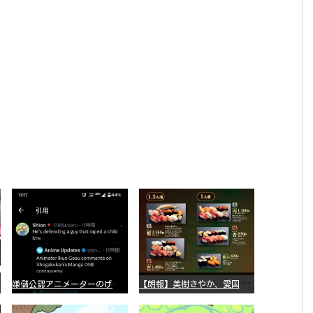
嫌
儲公認アニメーターのげそいくおさん、マンガワン騒動を冷笑してスーパー大炎上
【
朗報】美樹さやか、愛国に目覚める