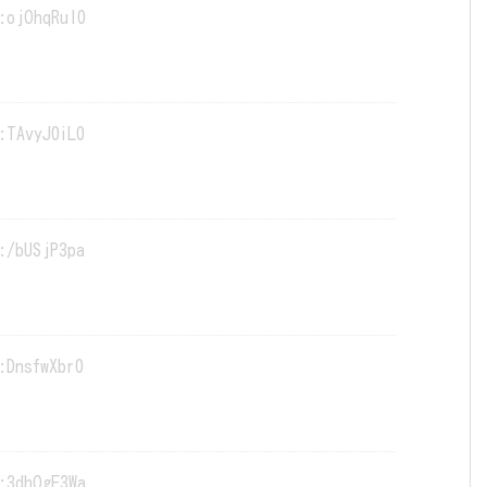
:ojOhqRul0
:TAvyJ0iL0
:/bUSjP3pa
:DnsfwXbr0
:3dhOgF3Wa