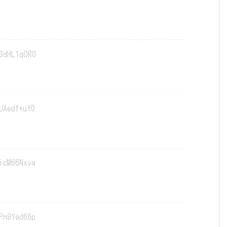
3dHL1qOR0
UAedf+uY0
icM66Nxva
Pn9Yed66p