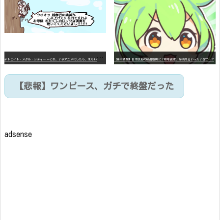
デ
トロイト・メタル・シティー ⇐これ、いまアニメ化したら、えらいことになってたよな？
【高市悲報】日本政府の成長戦略に「暗号資産」が消えるいったいなぜ…？
【悲報】ワンピース、ガチで終盤だった
adsense