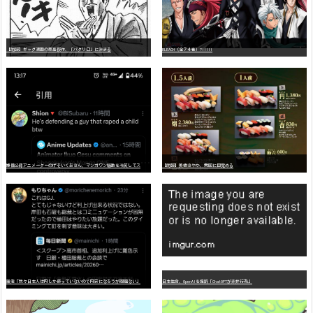
【朗報】ギャグ漫画の最高傑作、「パタリロ」に決まる
BLEACH（全７４巻）?!!!!!
嫌
儲公認アニメーターのげそいくおさん、マンガワン騒動を冷笑してスーパー大炎上
【朗報】美樹さやか、愛国に目覚める
識者「我々日本人は円しか使っていないので円安になろうが問題ない」
日本生命、OpenAIを提訴「ChatGPTが非弁行為」