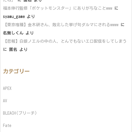
たね」
に
匿名
より
福本伸行監修「ポケットモンスター」にありがちなことwww
に
syamu_game
より
【東京喰種】金木研さん、敗北した挙げ句ダルマにされるwwww
に
名無しくん
より
【悲報】白銀ノエルの中の人、とんでもないエロ配信をしてしまう
に
匿名
より
カテゴリー
APEX
AV
BLEACH(ブリーチ)
Fate