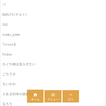
IT
NARUTO(ナルト)
SAO
syamu_game
Toloveる
Vtuber
かぐや様は告らせたい
ごちうさ
ちいかわ



とある科学の禁書目録
メニュー
上へ
ホーム
なろう