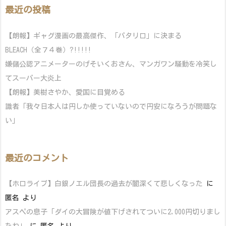
最近の投稿
【朗報】ギャグ漫画の最高傑作、「パタリロ」に決まる
BLEACH（全７４巻）?!!!!!
嫌儲公認アニメーターのげそいくおさん、マンガワン騒動を冷笑し
てスーパー大炎上
【朗報】美樹さやか、愛国に目覚める
識者「我々日本人は円しか使っていないので円安になろうが問題な
い」
最近のコメント
【ホロライブ】白銀ノエル団長の過去が闇深くて悲しくなった
に
匿名
より
アスペの息子「ダイの大冒険が値下げされてついに2,000円切りまし