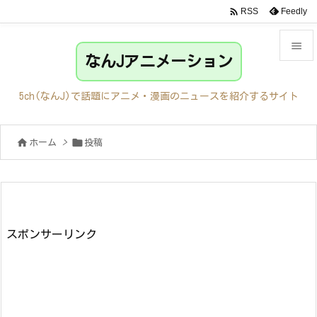

Feedly
RSS

なんJアニメーション

メニュ
5ch(なんJ)で話題にアニメ・漫画のニュースを紹介するサイト

サイド


ホーム
>
投稿

前へ

次へ

検索
スポンサーリンク