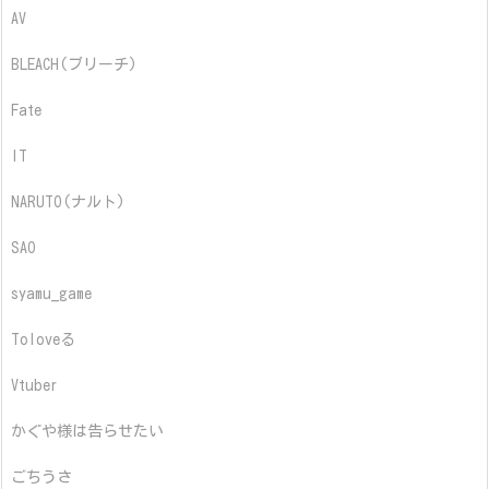
AV
BLEACH(ブリーチ)
Fate
IT
NARUTO(ナルト)
SAO
syamu_game
Toloveる
Vtuber
かぐや様は告らせたい
ごちうさ