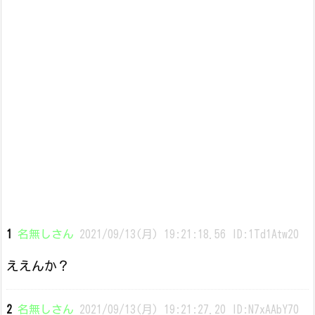
1
名無しさん
2021/09/13(月) 19:21:18.56 ID:1Td1Atw20
ええんか？
2
名無しさん
2021/09/13(月) 19:21:27.20 ID:N7xAAbY70