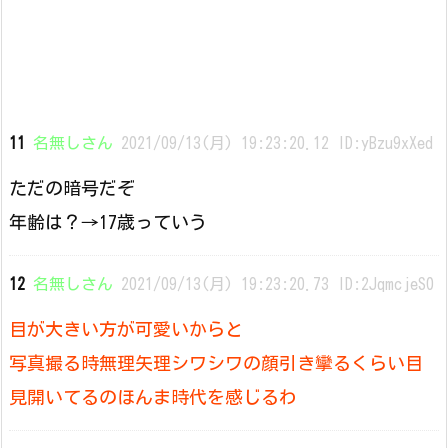
11
名無しさん
2021/09/13(月) 19:23:20.12 ID:yBzu9xXed
ただの暗号だぞ
年齢は？→17歳っていう
12
名無しさん
2021/09/13(月) 19:23:20.73 ID:2JqmcjeS0
目が大きい方が可愛いからと
写真撮る時無理矢理シワシワの顔引き攣るくらい目
見開いてるのほんま時代を感じるわ