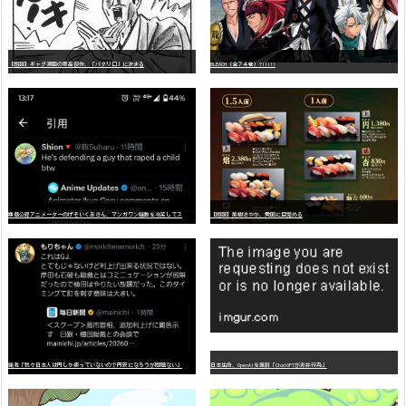
【朗報】ギャグ漫画の最高傑作、「パタリロ」に決まる
BLEACH（全７４巻）?!!!!!
嫌
儲公認アニメーターのげそいくおさん、マンガワン騒動を冷笑してスーパー大炎上
【朗報】美樹さやか、愛国に目覚める
識者「我々日本人は円しか使っていないので円安になろうが問題ない」
日本生命、OpenAIを提訴「ChatGPTが非弁行為」