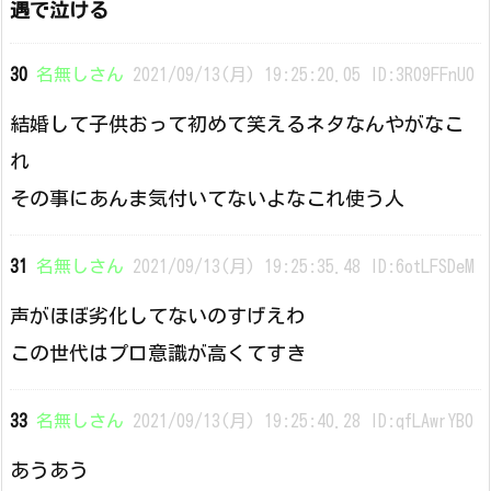
遇で泣ける
30
名無しさん
2021/09/13(月) 19:25:20.05 ID:3R09FFnU0
結婚して子供おって初めて笑えるネタなんやがなこ
れ
その事にあんま気付いてないよなこれ使う人
31
名無しさん
2021/09/13(月) 19:25:35.48 ID:6otLFSDeM
声がほぼ劣化してないのすげえわ
この世代はプロ意識が高くてすき
33
名無しさん
2021/09/13(月) 19:25:40.28 ID:qfLAwrYB0
あうあう