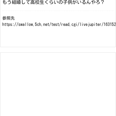
もう結婚して高校生くらいの子供がいるんやろ？
参照先
https://swallow.5ch.net/test/read.cgi/livejupiter/16315