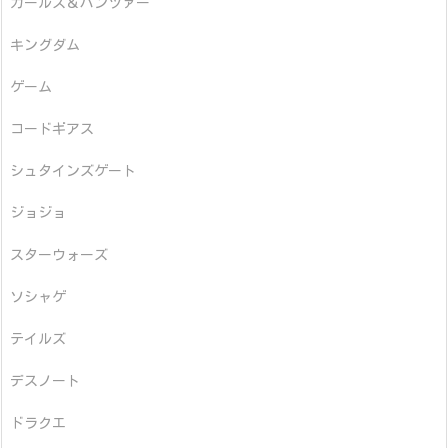
ガールズ＆パンツァー
キングダム
ゲーム
コードギアス
シュタインズゲート
ジョジョ
スターウォーズ
ソシャゲ
テイルズ
デスノート
ドラクエ