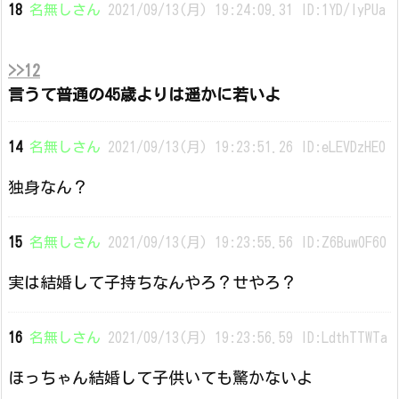
18
名無しさん
2021/09/13(月) 19:24:09.31 ID:1YD/IyPUa
>>12
言うて普通の45歳よりは遥かに若いよ
14
名無しさん
2021/09/13(月) 19:23:51.26 ID:eLEVDzHE0
独身なん？
15
名無しさん
2021/09/13(月) 19:23:55.56 ID:Z6Buw0F60
実は結婚して子持ちなんやろ？せやろ？
16
名無しさん
2021/09/13(月) 19:23:56.59 ID:LdthTTWTa
ほっちゃん結婚して子供いても驚かないよ