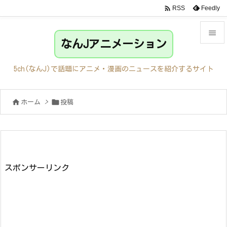

Feedly
RSS

なんJアニメーション

メニュ
5ch(なんJ)で話題にアニメ・漫画のニュースを紹介するサイト

サイド


ホーム
>
投稿

前へ

次へ

検索
スポンサーリンク