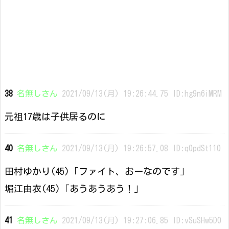
38
名無しさん
2021/09/13(月) 19:26:44.75 ID:hg9n6iMRM
元祖17歳は子供居るのに
40
名無しさん
2021/09/13(月) 19:26:57.08 ID:q0pdSt110
田村ゆかり(45)「ファイト、おーなのです」
堀江由衣(45)「あうあうあう！」
41
名無しさん
2021/09/13(月) 19:27:06.85 ID:vSuSHw5D0