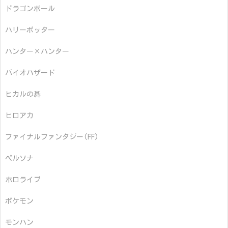
ドラゴンボール
ハリーポッター
ハンター×ハンター
バイオハザード
ヒカルの碁
ヒロアカ
ファイナルファンタジー(FF)
ペルソナ
ホロライブ
ポケモン
モンハン