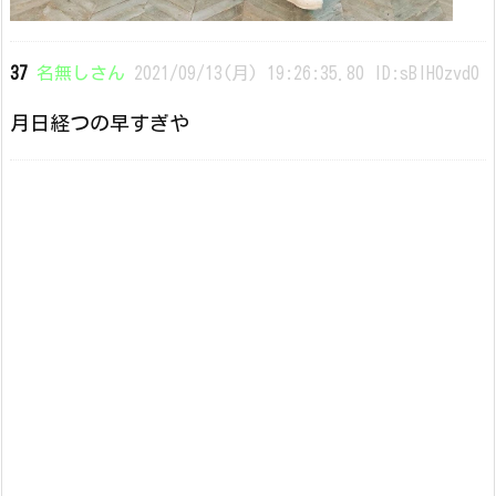
37
名無しさん
2021/09/13(月) 19:26:35.80 ID:sBlH0zvd0
月日経つの早すぎや