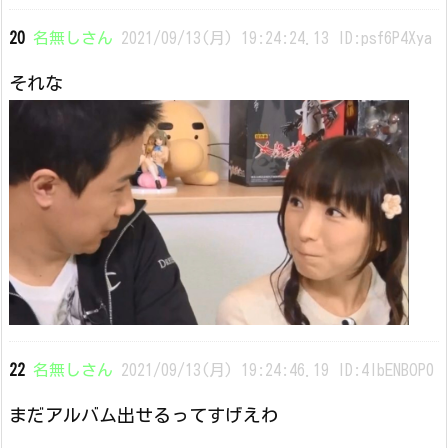
20
名無しさん
2021/09/13(月) 19:24:24.13 ID:psf6P4Xya
それな
22
名無しさん
2021/09/13(月) 19:24:46.19 ID:4IbENBOP0
まだアルバム出せるってすげえわ