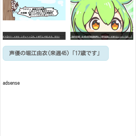
デ
トロイト・メタル・シティー ⇐これ、いまアニメ化したら、えらいことになってたよな？
【高市悲報】日本政府の成長戦略に「暗号資産」が消えるいったいなぜ…？
声優の堀江由衣(来週45)「17歳です」
adsense