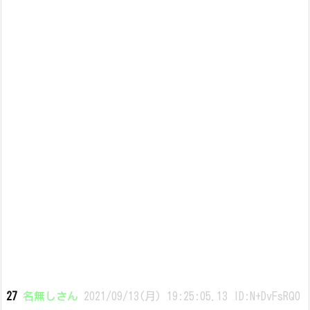
27
名無しさん
2021/09/13(月) 19:25:05.13 ID:N+DvFsRQ0