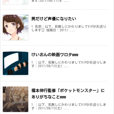
ます:2011/08/11(木 ...
男だけど声優になりたい
1 名前：以下、名無しにかわりましてVIPがお送り
します[] 投稿日：2011/ ...
けいおんの映画ワロタwww
1 ：以下、名無しにかわりましてVIPがお送りしま
す：2011/08/13(土) ...
福本伸行監修「ポケットモンスター」に
ありがちなことwww
1 ：以下、名無しにかわりましてVIPがお送りしま
す：2011/08/13(土) ...