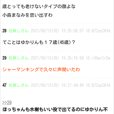
歳とっても老けないタイプの顔よな
小森まなみを思い出すわ
28
名無しさん
2021/09/13(月) 19:25:08.07 ID:B7ZqcCKfd
てことはゆかりんも１７歳(45歳)？
29
名無しさん
2021/09/13(月) 19:25:16.58 ID:rXHarCr0a
シャーマンキングで久々に声聞いたわ
47
名無しさん
2021/09/13(月) 19:27:44.66 ID:B7ZqcCKfd
>>29
ほっちゃんも水樹もいい役で出てるのにゆかりん不