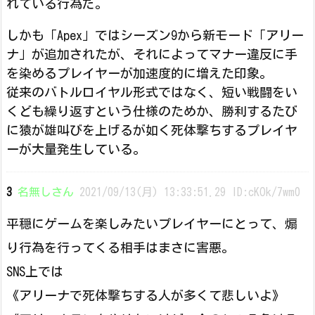
れている行為だ。
しかも「Apex」ではシーズン9から新モード「アリー
ナ」が追加されたが、それによってマナー違反に手
を染めるプレイヤーが加速度的に増えた印象。
従来のバトルロイヤル形式ではなく、短い戦闘をい
くども繰り返すという仕様のためか、勝利するたび
に猿が雄叫びを上げるが如く死体撃ちするプレイヤ
ーが大量発生している。
3
名無しさん
2021/09/13(月) 13:33:51.29 ID:cKOk/7wm0
平穏にゲームを楽しみたいプレイヤーにとって、煽
り行為を行ってくる相手はまさに害悪。
SNS上では
《アリーナで死体撃ちする人が多くて悲しいよ》