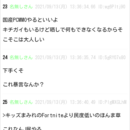
23
名無しさん
2021/09/13(月) 13:36:34.66 ID:wg6PItj90
国産PCMMOやるといいよ
キチガイもいるけど晒しで何もできなくなるからそ
こそこは大人しい
24
名無しさん
2021/09/13(月) 13:36:35.74 ID:5gRY07x80
下手くそ
これ暴言なんか？
25
名無しさん
2021/09/13(月) 13:36:40.49 ID:PlgMXGLhM
>キッズまみれのFortniteより民度低いのほんま草
これなんJ民やろ