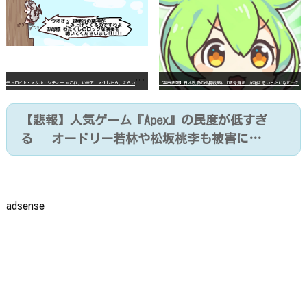
デ
トロイト・メタル・シティー ⇐これ、いまアニメ化したら、えらいことになってたよな？
【高市悲報】日本政府の成長戦略に「暗号資産」が消えるいったいなぜ…？
【悲報】人気ゲーム『Apex』の民度が低すぎ
る オードリー若林や松坂桃李も被害に…
adsense