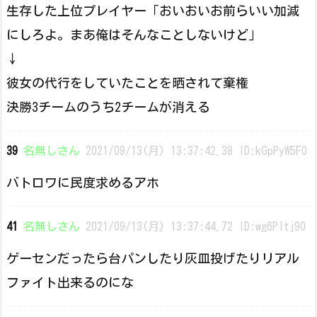
生存した上位プレイヤー「おいおいお前らいい加減
にしろよ。まあ俺はそんなことしないけど」
↓
彼女の代行をしていたことを晒されて棄権
決勝3チームのうち2チームが消える
39
名無しさん
2021/09/13(月) 13:37:42.38 ID:kGpPyW5F0
バトロワに民度求めるアホ
41
名無しさん
2021/09/13(月) 13:37:44.72 ID:wg6PItj90
ゲーセンだったら台パンしたり灰皿投げたりリアル
ファイト出来るのにな