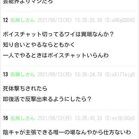
芸能界よりマシだろ
12
名無しさん
2021/09/13(月) 13:35:20.39 ID:uH8gQ5DX0
ボイスチャット切ってるワイは異端なんか？
知り合いとやるならともかく
一人でやるときはボイスチャットいらんわ
13
名無しさん
2021/09/13(月) 13:35:24.78 ID:xXI7Tejg0
死体撃ちされたら
即復活で反撃出来るようにしたら？
16
名無しさん
2021/09/13(月) 13:35:43.33 ID:vvIBiQOz0
陰キャが主張できる唯一の場なんやから仕方ないわ