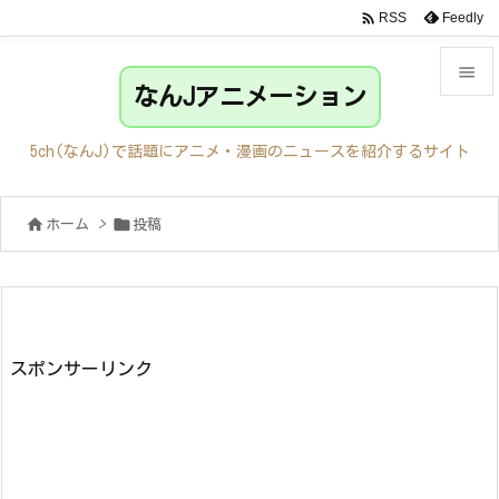

Feedly
RSS

なんJアニメーション

メニュ
5ch(なんJ)で話題にアニメ・漫画のニュースを紹介するサイト

サイド


ホーム
>
投稿

前へ

次へ

検索
スポンサーリンク