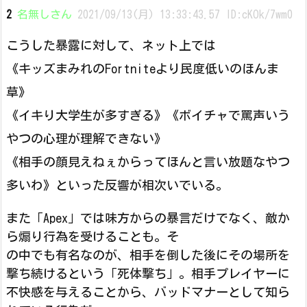
2
名無しさん
2021/09/13(月) 13:33:43.57 ID:cKOk/7wm0
こうした暴露に対して、ネット上では
《キッズまみれのFortniteより民度低いのほんま
草》
《イキり大学生が多すぎる》《ボイチャで罵声いう
やつの心理が理解できない》
《相手の顔見えねぇからってほんと言い放題なやつ
多いわ》といった反響が相次いでいる。
また「Apex」では味方からの暴言だけでなく、敵か
ら煽り行為を受けることも。そ
の中でも有名なのが、相手を倒した後にその場所を
撃ち続けるという「死体撃ち」。相手プレイヤーに
不快感を与えることから、バッドマナーとして知ら