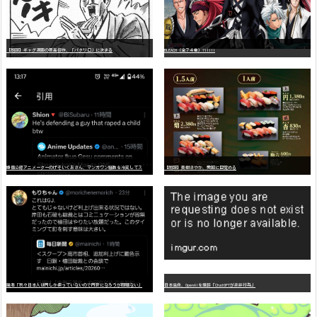
【朗報】ギャグ漫画の最高傑作、「パタリロ」に決まる
BLEACH（全７４巻）?!!!!!
嫌
儲公認アニメーターのげそいくおさん、マンガワン騒動を冷笑してスーパー大炎上
【朗報】美樹さやか、愛国に目覚める
識者「我々日本人は円しか使っていないので円安になろうが問題ない」
日本生命、OpenAIを提訴「ChatGPTが非弁行為」