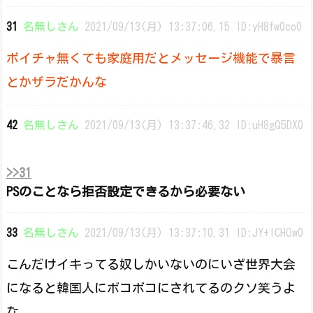
31
名無しさん
2021/09/13(月) 13:37:06.15 ID:yH8fw0co0
ボイチャ無くても家庭用だとメッセージ機能で暴言
とかザラだかんな
42
名無しさん
2021/09/13(月) 13:37:46.32 ID:uH8gQ5DX0
>>31
PSのことなら拒否設定できるから必要ない
33
名無しさん
2021/09/13(月) 13:37:10.31 ID:JY+lCHOw0
こんだけイキってる奴しかいないのにいざ世界大会
になると韓国人にボコボコにされてるのクソ笑うよ
な