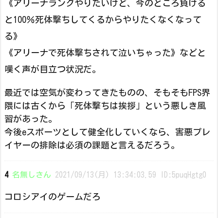
《アリーナランクやりたいけど、今のところ負ける
と100％死体撃ちしてくるからやりたくなくなって
る》
《アリーナで死体撃ちされて泣いちゃった》などと
嘆く声が目立つ状況だ。
最近では空気が変わってきたものの、そもそもFPS界
隈には古くから「死体撃ちは挨拶」という悪しき風
習があった。
今後eスポーツとして健全化していくなら、害悪プレ
イヤーの排除は必須の課題と言えるだろう。
4
名無しさん
2021/09/13(月) 13:34:03.59 ID:5puqHgtg0
コロシアイのゲームだろ