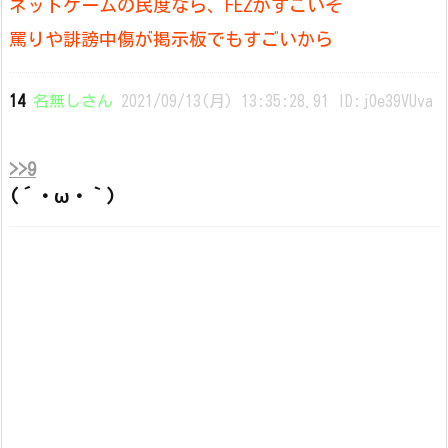
ネットゲームの民度なら、FEZがすごいぞ
罵りや誹謗中傷が掲示板でもすごいから
14
名無しさん
2021/09/13(月) 13:35:28.91 ID:j0e39VUva
>>9
(´・ω・｀)