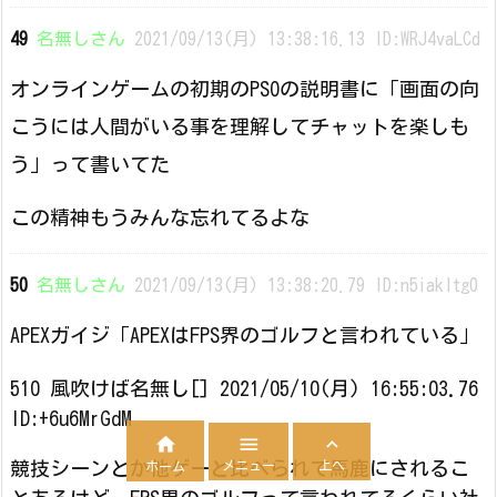
49
名無しさん
2021/09/13(月) 13:38:16.13 ID:WRJ4vaLCd
オンラインゲームの初期のPSOの説明書に「画面の向
こうには人間がいる事を理解してチャットを楽しも
う」って書いてた
この精神もうみんな忘れてるよな
50
名無しさん
2021/09/13(月) 13:38:20.79 ID:n5iakItg0
APEXガイジ「APEXはFPS界のゴルフと言われている」
510 風吹けば名無し[] 2021/05/10(月) 16:55:03.76
ID:+6u6MrGdM



メニュー
上へ
競技シーンとか他ゲーと比べられて馬鹿にされるこ
ホーム