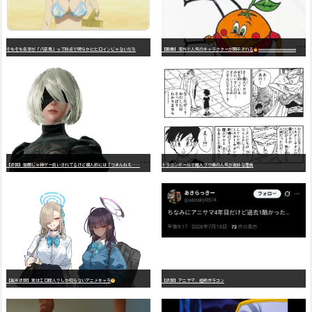
そもそも名字が「八奈見」って時点で明らかにヒロインじゃないだろ
【画像】海外で人気のキャラクターが開示される
wwwwwwwwwwwwwwwwwwwwwwwwwwwwwwwwwwwwwwwwwwwwwwwww
【
悲報】世間じゃ神ゲー扱いされてるけど個人的には「つまんねえ……」と思ったゲーム挙げてけ
ドラゴンボールで魔人ブウ編の人気が微妙な理由
【高市悲報】実はエロ同人でしか知らないアニメキャラ
【悲報】アニサマ、超絶ガラコン