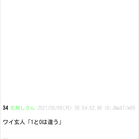
34
名無しさん
2021/09/06(月) 05:54:52.95 ID:JNmXT/mR0
ワイ玄人「1と0は違う」