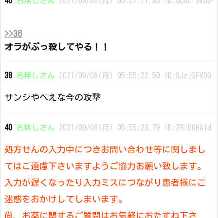
46
名無しさん
2021/09/06(月) 05:57:11.85 ID:Qcw6rSku0
>>36
オラがぶっ殺してやる！！
38
名無しさん
2021/09/06(月) 05:55:22.50 ID:SJzjGFV00
サンジやべえな今の攻撃
40
名無しさん
2021/09/06(月) 05:55:23.79 ID:ZRI5NHAId
処方せんの入力中につきお問い合わせ等に関しまし
てはご遠慮下さいますようご協力お願い致します。
入力が遅くなったり入力ミスにつながり患者様にご
迷惑をおかけしてしまいます。
尚、お薬に関するご質問はお気軽におたずね下さ