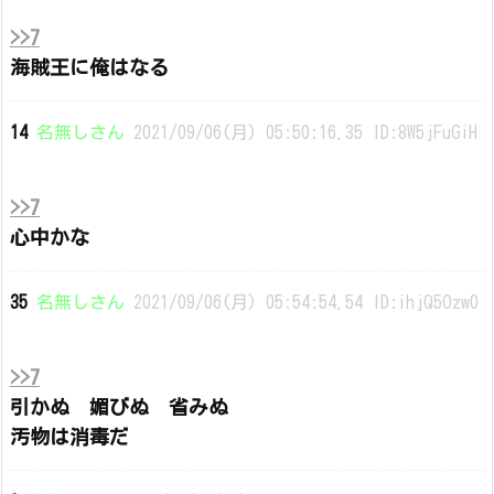
>>7
海賊王に俺はなる
14
名無しさん
2021/09/06(月) 05:50:16.35 ID:8W5jFuGiH
>>7
心中かな
35
名無しさん
2021/09/06(月) 05:54:54.54 ID:ihjQ5Ozw0
>>7
引かぬ 媚びぬ 省みぬ
汚物は消毒だ