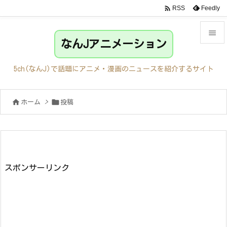

Feedly
RSS

なんJアニメーション

メニュ
5ch(なんJ)で話題にアニメ・漫画のニュースを紹介するサイト

サイド


ホーム
>
投稿

前へ

次へ

検索
スポンサーリンク