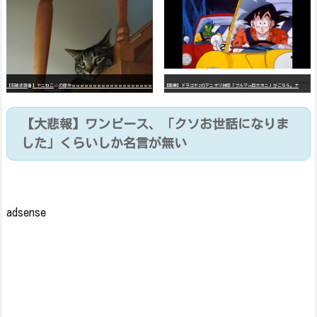
【
画像】ドラゴボZのアニオリ神回「ブルマvs巨大カニ」がこちら。ナメック星の海にドラゴボを落としたブルマと巨大カニのバトル
【石破悲報
】ヤニねこ
の原作ｗｗｗｗｗｗｗｗｗｗｗｗｗｗｗｗｗｗｗ
【大悲報】ワンピース、「クソお世話になりま
した」くらいしか名言が無い
adsense