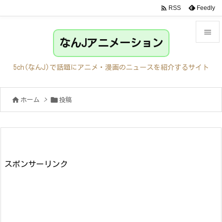

Feedly
RSS

なんJアニメーション

メニュ
5ch(なんJ)で話題にアニメ・漫画のニュースを紹介するサイト

サイド


ホーム
>
投稿

前へ

次へ

検索
スポンサーリンク