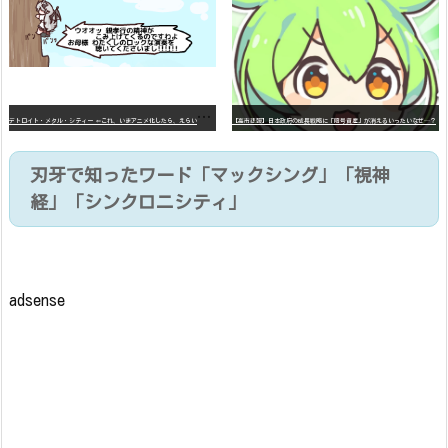
デ
トロイト・メタル・シティー ⇐これ、いまアニメ化したら、えらいことになってたよな？
【高市悲報】日本政府の成長戦略に「暗号資産」が消えるいったいなぜ…？
刃牙で知ったワード「マックシング」「視神
経」「シンクロニシティ」
adsense