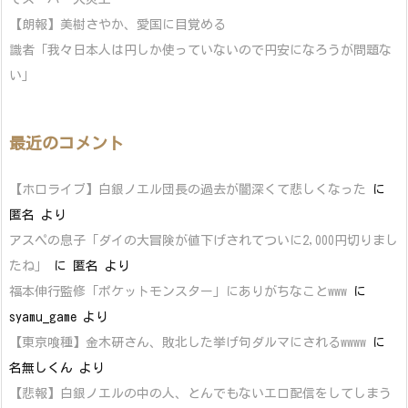
【朗報】美樹さやか、愛国に目覚める
識者「我々日本人は円しか使っていないので円安になろうが問題な
い」
最近のコメント
【ホロライブ】白銀ノエル団長の過去が闇深くて悲しくなった
に
匿名
より
アスペの息子「ダイの大冒険が値下げされてついに2,000円切りまし
たね」
に
匿名
より
福本伸行監修「ポケットモンスター」にありがちなことwww
に
syamu_game
より
【東京喰種】金木研さん、敗北した挙げ句ダルマにされるwwww
に
名無しくん
より
【悲報】白銀ノエルの中の人、とんでもないエロ配信をしてしまう