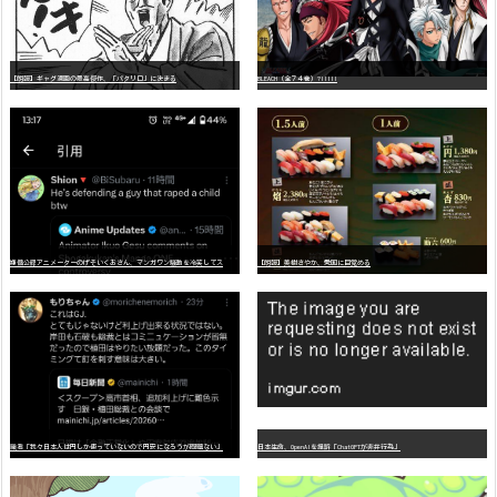
【朗報】ギャグ漫画の最高傑作、「パタリロ」に決まる
BLEACH（全７４巻）?!!!!!
嫌
儲公認アニメーターのげそいくおさん、マンガワン騒動を冷笑してスーパー大炎上
【朗報】美樹さやか、愛国に目覚める
識者「我々日本人は円しか使っていないので円安になろうが問題ない」
日本生命、OpenAIを提訴「ChatGPTが非弁行為」