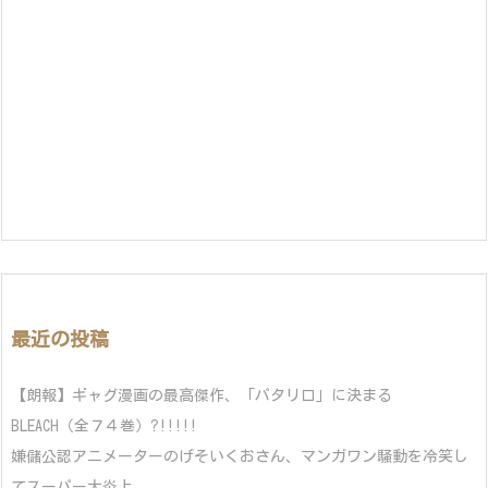
最近の投稿
【朗報】ギャグ漫画の最高傑作、「パタリロ」に決まる
BLEACH（全７４巻）?!!!!!
嫌儲公認アニメーターのげそいくおさん、マンガワン騒動を冷笑し
てスーパー大炎上