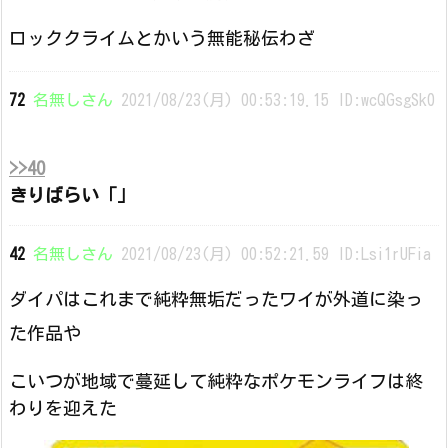
ロッククライムとかいう無能秘伝わざ
72
名無しさん
2021/08/23(月) 00:53:19.15 ID:wcQGsgSk0
>>40
きりばらい「」
42
名無しさん
2021/08/23(月) 00:52:21.59 ID:Lsi1rUFia
ダイパはこれまで純粋無垢だったワイが外道に染っ
た作品や
こいつが地域で蔓延して純粋なポケモンライフは終
わりを迎えた