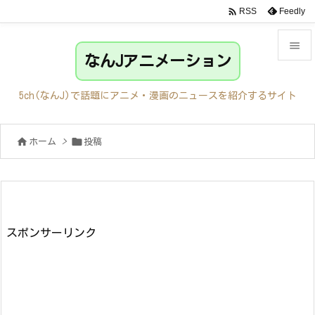

Feedly
RSS

なんJアニメーション

メニュ
5ch(なんJ)で話題にアニメ・漫画のニュースを紹介するサイト

サイド


ホーム
>
投稿

前へ

次へ

検索
スポンサーリンク