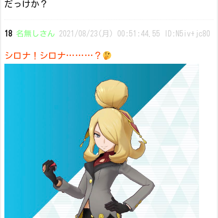
だっけか？
18
名無しさん
2021/08/23(月) 00:51:44.55 ID:N5iv+jc80
シロナ！シロナ………？