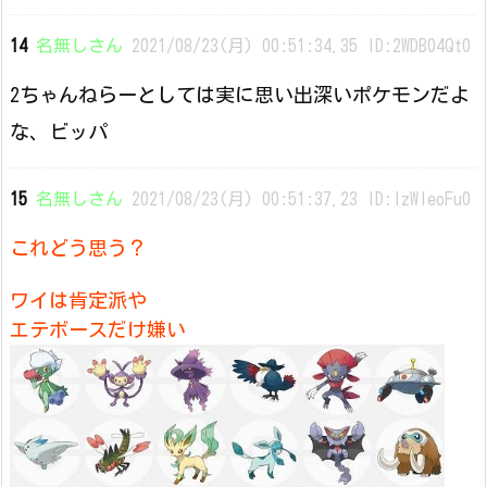
14
名無しさん
2021/08/23(月) 00:51:34.35 ID:2WDB04Qt0
2ちゃんねらーとしては実に思い出深いポケモンだよ
な、ビッパ
15
名無しさん
2021/08/23(月) 00:51:37.23 ID:IzWleoFu0
これどう思う？
ワイは肯定派や
エテボースだけ嫌い