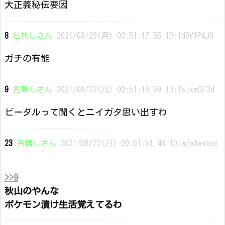
大正義秘伝要因
8
名無しさん
2021/08/23(月) 00:51:17.55 ID:Id9V1PAJ0
ガチの有能
9
名無しさん
2021/08/23(月) 00:51:19.99 ID:YsjkmGF2d
ビーダルって聞くとニイガタ思い出すわ
23
名無しさん
2021/08/23(月) 00:51:51.48 ID:a/p0wnted
>>9
秋山のやんな
ポケモン漬け生活覚えてるわ