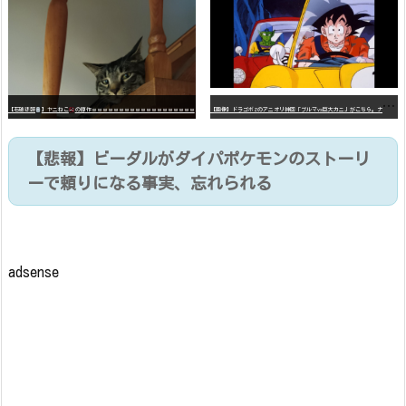
【
画像】ドラゴボZのアニオリ神回「ブルマvs巨大カニ」がこちら。ナメック星の海にドラゴボを落としたブルマと巨大カニのバトル
【石破悲報
】ヤニねこ
の原作ｗｗｗｗｗｗｗｗｗｗｗｗｗｗｗｗｗｗｗ
【悲報】ビーダルがダイパポケモンのストーリ
ーで頼りになる事実、忘れられる
adsense