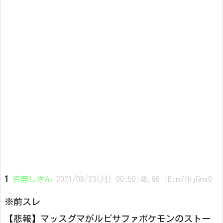
1
名無しさん
2021/08/23(月) 00:50:45.96 ID:m7fHjGnx0
※前スレ
【悲報】マッスグマがルビサファポケモンのストー