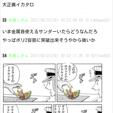
大正義イカタロ
33
名無しさん
2021/08/23(月) 00:52:08.59 ID:Lm0epeoE0
いま金属音使えるサンダーいたらどうなんだろ
やっぱポリ2容易に突破出来そうやから強いか
34
名無しさん
2021/08/23(月) 00:52:11.95 ID:SU+TmvK50