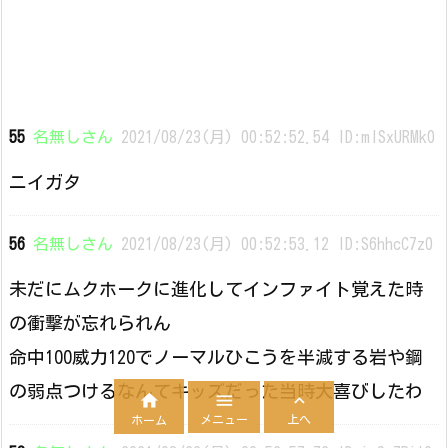
55
名無しさん
2021/08/23(月) 00:52:52.54 ID:mlSxURMk0
ニイガタ
56
名無しさん
2021/08/23(月) 00:52:53.12 ID:S6hhcC7z0
未だにムクホークに進化してインファイト覚えた時
の衝撃が忘れられん
命中100威力120でノーマルひこうを半減する岩や鋼
の弱点つけるなんてキッズだった当時大喜びしたわ



メニュー
上へ
ホーム