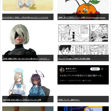
そもそも名字が「八奈見」って時点で明らかにヒロインじゃないだろ
【画像】海外で人気のキャラクターが開示される
wwwwwwwwwwwwwwwwwwwwwwwwwwwwwwwwwwwwwwwwwwwwwwwww
【
悲報】世間じゃ神ゲー扱いされてるけど個人的には「つまんねえ……」と思ったゲーム挙げてけ
ドラゴンボールで魔人ブウ編の人気が微妙な理由
【高市悲報】実はエロ同人でしか知らないアニメキャラ
【悲報】アニサマ、超絶ガラコン