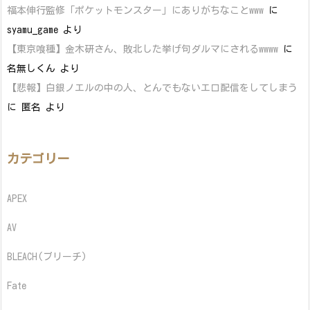
福本伸行監修「ポケットモンスター」にありがちなことwww
に
syamu_game
より
【東京喰種】金木研さん、敗北した挙げ句ダルマにされるwwww
に
名無しくん
より
【悲報】白銀ノエルの中の人、とんでもないエロ配信をしてしまう
に
匿名
より
カテゴリー
APEX
AV
BLEACH(ブリーチ)
Fate