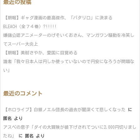
最近の投稿
【朗報】ギャグ漫画の最高傑作、「パタリロ」に決まる
BLEACH（全７４巻）?!!!!!
嫌儲公認アニメーターのげそいくおさん、マンガワン騒動を冷笑し
てスーパー大炎上
【朗報】美樹さやか、愛国に目覚める
識者「我々日本人は円しか使っていないので円安になろうが問題な
い」
最近のコメント
【ホロライブ】白銀ノエル団長の過去が闇深くて悲しくなった
に
匿名
より
アスペの息子「ダイの大冒険が値下げされてついに2,000円切りまし
たね」
に
匿名
より