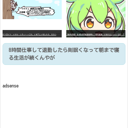
デ
トロイト・メタル・シティー ⇐これ、いまアニメ化したら、えらいことになってたよな？
【高市悲報】日本政府の成長戦略に「暗号資産」が消えるいったいなぜ…？
8時間仕事して退勤したら則眠くなって朝まで寝
る生活が続くんやが
adsense