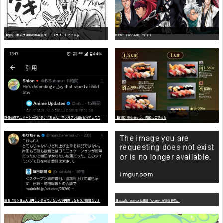
【朗報】ギャグ漫画の最高傑作、「パタリロ」に決まる
BLEACH（全７４巻）?!!!!!
嫌
儲公認アニメーターのげそいくおさん、マンガワン騒動を冷笑してスーパー大炎上
【朗報】美樹さやか、愛国に目覚める
識者「我々日本人は円しか使っていないので円安になろうが問題ない」
日本生命、OpenAIを提訴「ChatGPTが非弁行為」