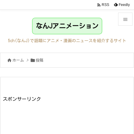

Feedly
RSS

なんJアニメーション

メニュ
5ch(なんJ)で話題にアニメ・漫画のニュースを紹介するサイト

サイド


ホーム
>
投稿

前へ

次へ

検索
スポンサーリンク