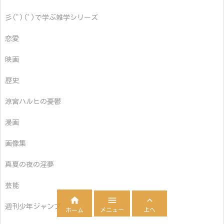
彡(ﾟ)(ﾟ)で学ぶ雑学シリーズ
恋愛
映画
歴史
涼宮ハルヒの憂鬱
漫画
画像集
真夏の夜の淫夢
芸能



週刊少年ジャンプ
メニュー
上へ
ホーム