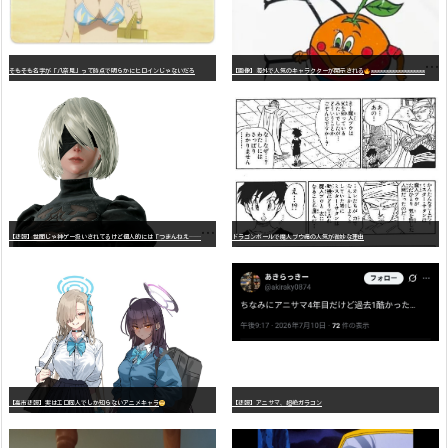
そもそも名字が「八奈見」って時点で明らかにヒロインじゃないだろ
【画像】海外で人気のキャラクターが開示される
wwwwwwwwwwwwwwwwwwwwwwwwwwwwwwwwwwwwwwwwwwwwwwwww
【
悲報】世間じゃ神ゲー扱いされてるけど個人的には「つまんねえ……」と思ったゲーム挙げてけ
ドラゴンボールで魔人ブウ編の人気が微妙な理由
【高市悲報】実はエロ同人でしか知らないアニメキャラ
【悲報】アニサマ、超絶ガラコン