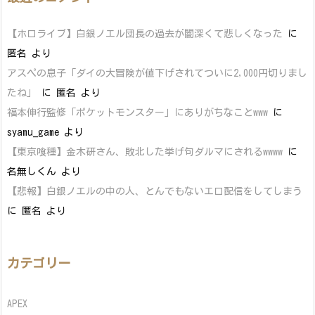
【ホロライブ】白銀ノエル団長の過去が闇深くて悲しくなった
に
匿名
より
アスペの息子「ダイの大冒険が値下げされてついに2,000円切りまし
たね」
に
匿名
より
福本伸行監修「ポケットモンスター」にありがちなことwww
に
syamu_game
より
【東京喰種】金木研さん、敗北した挙げ句ダルマにされるwwww
に
名無しくん
より
【悲報】白銀ノエルの中の人、とんでもないエロ配信をしてしまう
に
匿名
より
カテゴリー
APEX