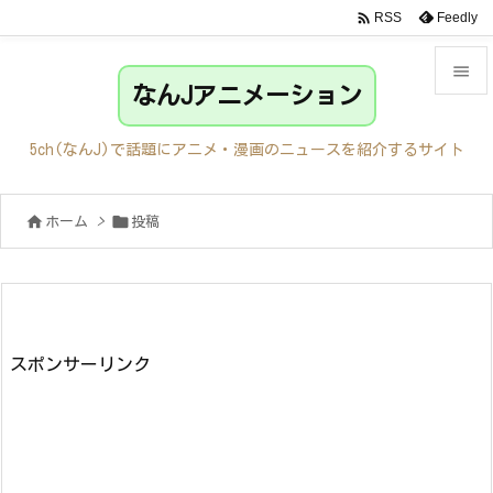

Feedly
RSS

なんJアニメーション

メニュ
5ch(なんJ)で話題にアニメ・漫画のニュースを紹介するサイト

サイド


ホーム
>
投稿

前へ

次へ

検索
スポンサーリンク