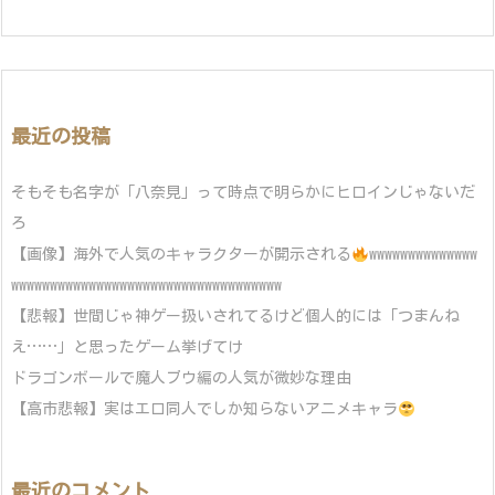
最近の投稿
そもそも名字が「八奈見」って時点で明らかにヒロインじゃないだ
ろ
【画像】海外で人気のキャラクターが開示される
wwwwwwwwwwwwww
wwwwwwwwwwwwwwwwwwwwwwwwwwwwwwwwwww
【悲報】世間じゃ神ゲー扱いされてるけど個人的には「つまんね
え……」と思ったゲーム挙げてけ
ドラゴンボールで魔人ブウ編の人気が微妙な理由
【高市悲報】実はエロ同人でしか知らないアニメキャラ
最近のコメント