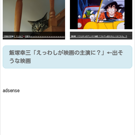
【
画像】ドラゴボZのアニオリ神回「ブルマvs巨大カニ」がこちら。ナメック星の海にドラゴボを落としたブルマと巨大カニのバトル
【石破悲報
】ヤニねこ
の原作ｗｗｗｗｗｗｗｗｗｗｗｗｗｗｗｗｗｗｗ
飯塚幸三「えっわしが映画の主演に？」←出そ
うな映画
adsense