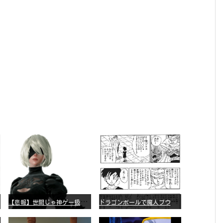
【
悲報】世間じゃ神ゲー扱いされてるけど個人的には「つまんねえ……」と思ったゲーム挙げてけ
ド
ラゴンボールで魔人ブウ編の人気が微妙な理由
wwwwwwwwwwwwwwwwwwwwwwwwwwwwwwwwwwwwwwwwwwwwwwwww