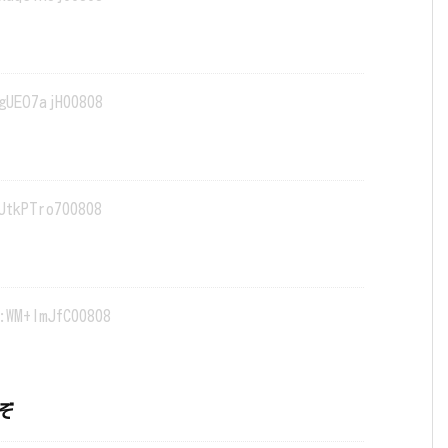
gUEO7ajH00808
JtkPTro700808
:WM+lmJfC00808
ぞ