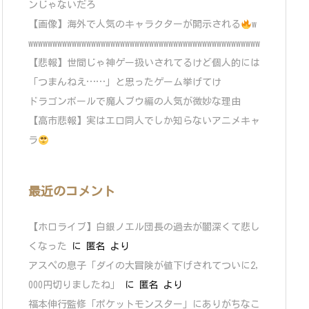
ンじゃないだろ
【画像】海外で人気のキャラクターが開示される
w
wwwwwwwwwwwwwwwwwwwwwwwwwwwwwwwwwwwwwwwwwwwwwwww
【悲報】世間じゃ神ゲー扱いされてるけど個人的には
「つまんねえ……」と思ったゲーム挙げてけ
ドラゴンボールで魔人ブウ編の人気が微妙な理由
【高市悲報】実はエロ同人でしか知らないアニメキャ
ラ
最近のコメント
【ホロライブ】白銀ノエル団長の過去が闇深くて悲し
くなった
に
匿名
より
アスペの息子「ダイの大冒険が値下げされてついに2,
000円切りましたね」
に
匿名
より
福本伸行監修「ポケットモンスター」にありがちなこ