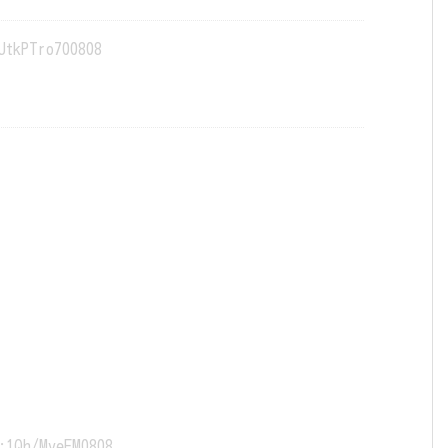
JtkPTro700808
:1Qh/MveEM0808