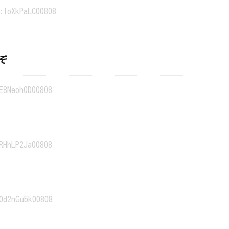
:loXkPaLC00808
ぞ
E8Neoh0D00808
RHhLP2Ja00808
0d2nGu5k00808