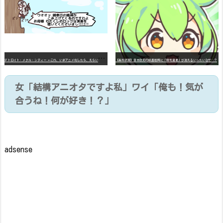
デ
トロイト・メタル・シティー ⇐これ、いまアニメ化したら、えらいことになってたよな？
【高市悲報】日本政府の成長戦略に「暗号資産」が消えるいったいなぜ…？
女「結構アニオタですよ私」ワイ「俺も！気が
合うね！何が好き！？」
adsense