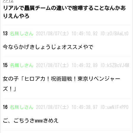
>>12
リアルで贔屓チームの違いで喧嘩することなんかあ
りえんやろ
13
名無しさん
2021/08/07(土) 10:49:10.92 ID:zO/BAaLt0
今ならかげきしょうじょオススメやで
15
名無しさん
2021/08/07(土) 10:49:32.89 ID:kSZBcVJ4M
女の子「ヒロアカ！呪術廻戦！東京リベンジャー
ズ！」
16
名無しさん
2021/08/07(土) 10:49:38.97 ID:uwNlF+PP0
ご、ごちうさwwwきめえ