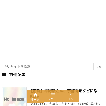

関連記事
【悲報】平野綾さん、事務所をクビにな



るwww
メニュー
上へ
ホーム
1名前：以下、名無しにかわりましてVIPがお送りし