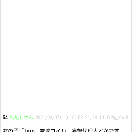
54
名無しさん
2021/08/07(土) 10:53:21.28 ID:TsWggYnoM
女の子「lain、電脳コイル、妄想代理人とかです