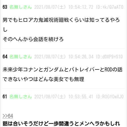
63
名無しさん
2021/08/07(土) 10:54:12.72 ID:+k/Q7aAT0
男でもヒロアカ鬼滅呪術廻戦くらいは知ってるやろ
し
そのへんから会話を続けろ
64
名無しさん
2021/08/07(土) 10:54:26.34 ID:d0XP9+S10
未来少年コナンとガンダムとパトレイバーとRODの話
できないやつはどんな美女でも無理
61
名無しさん
2021/08/07(土) 10:53:55.41 ID:ROGYOwXJ0
>>64
話は合いそうだけど一歩間違うとメンヘラかもしれ