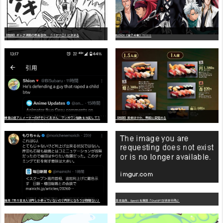
【朗報】ギャグ漫画の最高傑作、「パタリロ」に決まる
BLEACH（全７４巻）?!!!!!
嫌
儲公認アニメーターのげそいくおさん、マンガワン騒動を冷笑してスーパー大炎上
【朗報】美樹さやか、愛国に目覚める
識者「我々日本人は円しか使っていないので円安になろうが問題ない」
日本生命、OpenAIを提訴「ChatGPTが非弁行為」