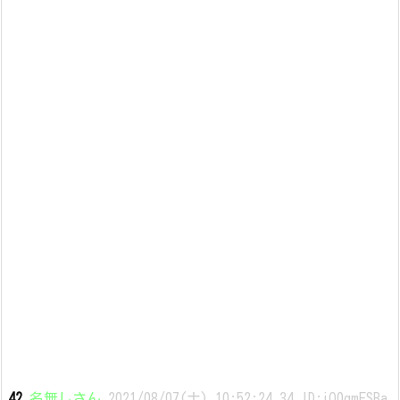
42
名無しさん
2021/08/07(土) 10:52:24.34 ID:iO0qmESBa