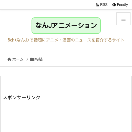

Feedly
RSS

なんJアニメーション

メニュ
5ch(なんJ)で話題にアニメ・漫画のニュースを紹介するサイト

サイド


ホーム
>
投稿

前へ

次へ

検索
スポンサーリンク