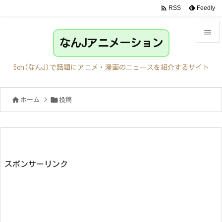

Feedly
RSS

なんJアニメーション

メニュ
5ch(なんJ)で話題にアニメ・漫画のニュースを紹介するサイト

サイド


ホーム
>
投稿

前へ

次へ

検索
スポンサーリンク