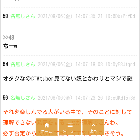
58
名無しさん
2021/08/06(金) 14:07:35.21 ID:6Db+PrfDd
>>48
ちーw
54
名無しさん
2021/08/06(金) 14:07:18.08 ID:5yF8Jtqrd
オタクなのにVtuber見てない奴とかわりとマジで謎
56
名無しさん
2021/08/06(金) 14:07:23.26 ID:oGKdl5i3d
それを楽しんでる人がいる中で、そのことに対して
理解できない発言をすることが理解できんわ。



メニュー
上へ
ホーム
必ず否定から入られて話してて楽しくなさそう。