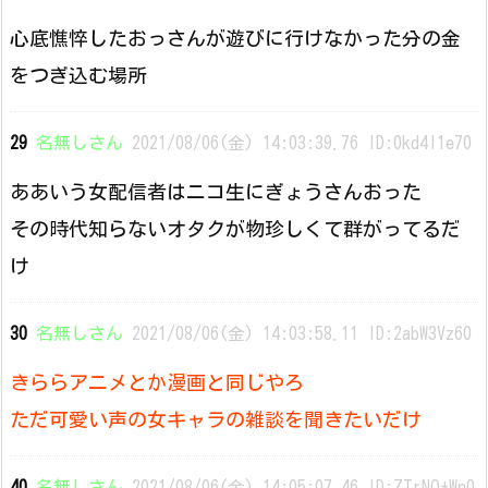
心底憔悴したおっさんが遊びに行けなかった分の金
をつぎ込む場所
29
名無しさん
2021/08/06(金) 14:03:39.76 ID:0kd4l1e70
ああいう女配信者はニコ生にぎょうさんおった
その時代知らないオタクが物珍しくて群がってるだ
け
30
名無しさん
2021/08/06(金) 14:03:58.11 ID:2abW3Vz60
きららアニメとか漫画と同じやろ
ただ可愛い声の女キャラの雑談を聞きたいだけ
40
名無しさん
2021/08/06(金) 14:05:07.46 ID:ZTrNQ+Wn0