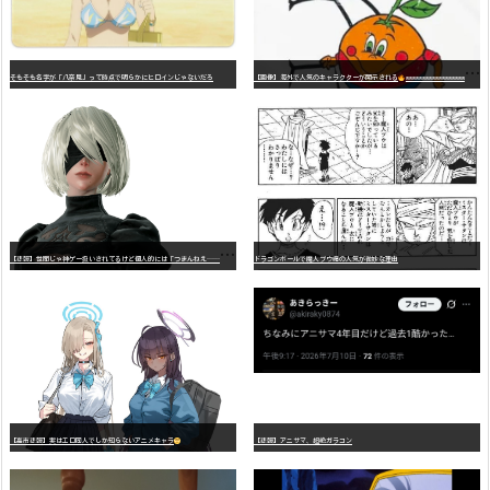
そもそも名字が「八奈見」って時点で明らかにヒロインじゃないだろ
【画像】海外で人気のキャラクターが開示される
wwwwwwwwwwwwwwwwwwwwwwwwwwwwwwwwwwwwwwwwwwwwwwwww
【
悲報】世間じゃ神ゲー扱いされてるけど個人的には「つまんねえ……」と思ったゲーム挙げてけ
ドラゴンボールで魔人ブウ編の人気が微妙な理由
【高市悲報】実はエロ同人でしか知らないアニメキャラ
【悲報】アニサマ、超絶ガラコン