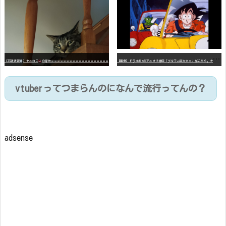
【
画像】ドラゴボZのアニオリ神回「ブルマvs巨大カニ」がこちら。ナメック星の海にドラゴボを落としたブルマと巨大カニのバトル
【石破悲報
】ヤニねこ
の原作ｗｗｗｗｗｗｗｗｗｗｗｗｗｗｗｗｗｗｗ
vtuberってつまらんのになんで流行ってんの？
adsense