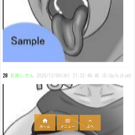
28
名無しさん
2020/12/09(水) 21:32:49.45 ID:Op/kj9jm0



メニュー
上へ
ホーム