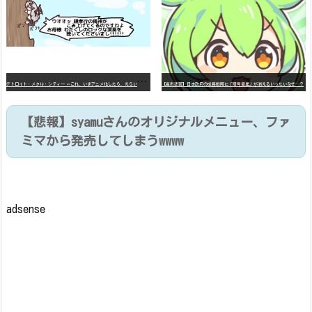
デ
トロイト・メタル・シティー ⇐これ、いまアニメ化したら、えらいことになってたよな？
【高市悲報】日本政府の成長戦略に「暗号資産」が消えるいったいなぜ…？
【悲報】syamuさんのオリジナルメニュー、ファ
ミマから発売してしまうwwww
adsense