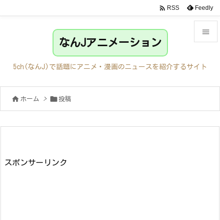

Feedly
RSS

なんJアニメーション

メニュ
5ch(なんJ)で話題にアニメ・漫画のニュースを紹介するサイト

サイド


ホーム
>
投稿

前へ

次へ

検索
スポンサーリンク