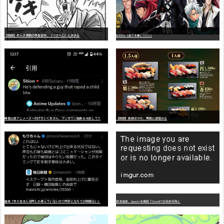
【朗報】ギャグ漫画の最高傑作、「パタリロ」に決まる
BLEACH（全７４巻）?!!!!!
嫌
儲公認アニメーターのげそいくおさん、マンガワン騒動を冷笑してスーパー大炎上
【朗報】美樹さやか、愛国に目覚める
識者「我々日本人は円しか使っていないので円安になろうが問題ない」
日本生命、OpenAIを提訴「ChatGPTが非弁行為」