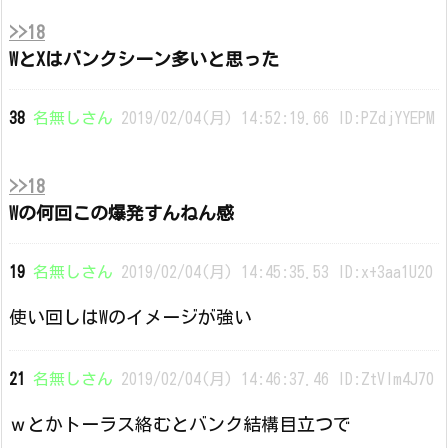
>>18
WとXはバンクシーン多いと思った
38
名無しさん
2019/02/04(月) 14:52:19.66 ID:PZdjYYEPM
>>18
Wの何回この爆発すんねん感
19
名無しさん
2019/02/04(月) 14:45:35.53 ID:x+3aa1U20
使い回しはWのイメージが強い
21
名無しさん
2019/02/04(月) 14:46:37.46 ID:ZtVIm4J70
ｗとかトーラス絡むとバンク結構目立つで