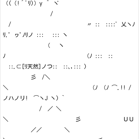
（(（!´ﾞﾘ)）γ ＾ ヾ
/
/ 〃 :: ::::’乂ヽﾉ
ﾘ.ﾟ ヮﾟﾉﾘノ ::: ::: ヽ
（ ヽ
ﾉ （ﾉ ::: ::
::.⊂[ﾘ天然]ノつ:: ::､,::: )
彡 /＼
＼ （ﾉ （ﾉ ⌒.!! /
ノハノリ! ⌒ヽJ ヽ) `
/ ／ ＼
＼ 彡 ＵＵ
／／ ＼