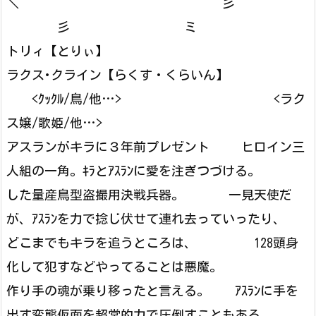
＼ 彡
彡 ミ
トリィ【とりぃ】
ラクス･クライン【らくす・くらいん】
<ｸｯｸﾙ/鳥/他…> <ラク
ス嬢/歌姫/他…>
アスランがキラに３年前プレゼント ヒロイン三
人組の一角。ｷﾗとｱｽﾗﾝに愛を注ぎつづける。
した量産鳥型盗撮用決戦兵器。 一見天使だ
が、ｱｽﾗﾝを力で捻じ伏せて連れ去っていったり、
どこまでもキラを追うところは、 128頭身
化して犯すなどやってることは悪魔。
作り手の魂が乗り移ったと言える。 ｱｽﾗﾝに手を
出す変態仮面を超常的力で圧倒すこともある。