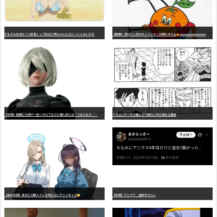
そもそも名字が「八奈見」って時点で明らかにヒロインじゃないだろ
【画像】海外で人気のキャラクターが開示される
wwwwwwwwwwwwwwwwwwwwwwwwwwwwwwwwwwwwwwwwwwwwwwwww
【
悲報】世間じゃ神ゲー扱いされてるけど個人的には「つまんねえ……」と思ったゲーム挙げてけ
ドラゴンボールで魔人ブウ編の人気が微妙な理由
【高市悲報】実はエロ同人でしか知らないアニメキャラ
【悲報】アニサマ、超絶ガラコン