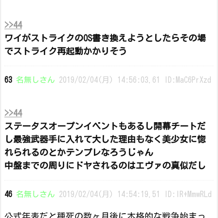
>>44
ワイがストライクのOS書き換えようとしたらその場
でストライク再起動かかりそう
63
名無しさん
2019/02/04(月) 14:56:03.61 ID:MaC6PrXzd
>>44
ステータスオープンイベントもあるし開幕チートだ
し最強武器手に入れて大した理由もなく美少女に惚
れられるのとかテンプレなろうじゃん
中盤までの周りにドヤされるのはエヴァの真似だし
46
名無しさん
2019/02/04(月) 14:54:19.51 ID:lR+MmwRLd
公式年表だと種死の数ヶ月後に本格的な戦争始まっ