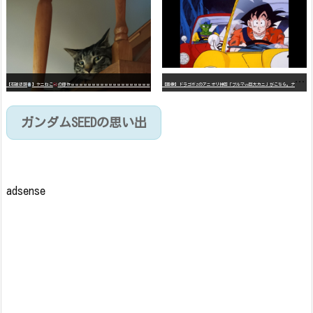
【
画像】ドラゴボZのアニオリ神回「ブルマvs巨大カニ」がこちら。ナメック星の海にドラゴボを落としたブルマと巨大カニのバトル
【石破悲報
】ヤニねこ
の原作ｗｗｗｗｗｗｗｗｗｗｗｗｗｗｗｗｗｗｗ
ガンダムSEEDの思い出
adsense