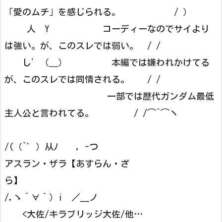
「愛のムチ」を感じられる。 / ）
人 Y コーディーなのでサイより
は強い。が、このスレでは弱い。 / /
し’（＿） 本編では嫌われかけてる
が、このスレでは同情される。 / /
一部では歴代ガンダム最低
主人公と言われてる。 / /⌒`⌒ヽ
/(（`’）从ﾉ , -つ
アスラン・ザラ【あすらん・ざ
ら】 
/,ゝ´∀｀）i ／__ノ
<大佐/キラブリッジ大佐/他…