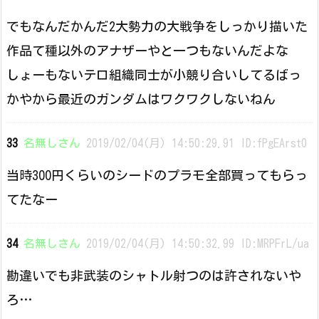
でもなんだかんだ2大勢力の大戦争をしっかり描いた
作品て種以外のアナザーやと一つもないんだよな
しょーもないテロ組織同士が小競り合いしてるばっ
かやから最近のガンダムはワクワクしないねん
33
名無しさん
2019/02/04(月) 14:50:29.91 ID:fPgEArst0
当時300円くらいのシードのプラモ全部買ってもらっ
てたなー
34
名無しさん
2019/02/04(月) 14:50:32.99 ID:MRPFrL/ua
勘違いでも非武装のシャトル射つのは許されないや
ろ…