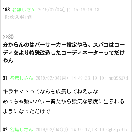
193
名無しさん
2019/02/04(月) 15:13:19.18
ID:gSGC44jnM
>>30
分からんのはバーサーカー設定やろ。スパコはコー
ディをより特殊改造したコーディネーターってだけ
やん
31
名無しさん
2019/02/04(月) 14:49:33.19 ID:jnpQ9SU7d
キラヤマトってなんも成長してねえよな
めっちゃ強いパワー得たから強気な態度に出られる
ようになっただけで
32
名無しさん
2019/02/04(月) 14:50:17.53 ID:CgC3jx9lx