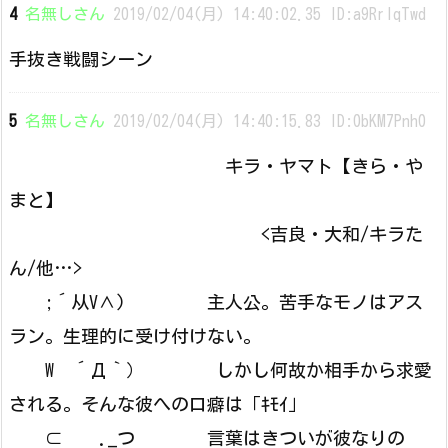
4
名無しさん
2019/02/04(月) 14:40:02.35 ID:a9RrlqTwd
手抜き戦闘シーン
5
名無しさん
2019/02/04(月) 14:40:15.83 ID:0bKM7Pnh0
キラ・ヤマト【きら・や
まと】
<吉良・大和/キラた
ん/他…>
;´从V∧) 主人公。苦手なモノはアス
ラン。生理的に受け付けない。
W ´Д｀） しかし何故か相手から求愛
される。そんな彼への口癖は「ｷﾓｲ」
⊂ ._つ 言葉はきついが彼なりの