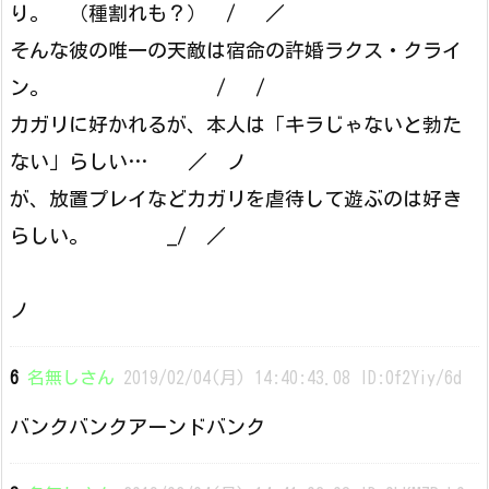
り。 （種割れも？） / ／
そんな彼の唯一の天敵は宿命の許婚ラクス・クライ
ン。 / /
カガリに好かれるが、本人は「キラじゃないと勃た
ない」らしい… ／ ノ
が、放置プレイなどカガリを虐待して遊ぶのは好き
らしい。 _/ ／
ノ
6
名無しさん
2019/02/04(月) 14:40:43.08 ID:0f2Yiy/6d
バンクバンクアーンドバンク