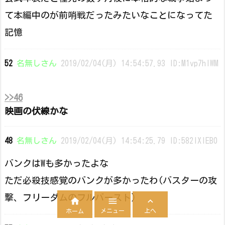
て本編中のが前哨戦だったみたいなことになってた
記憶
52
名無しさん
2019/02/04(月) 14:54:57.93 ID:M1vp7hIWM
>>46
映画の伏線かな
48
名無しさん
2019/02/04(月) 14:54:25.79 ID:582IXIEB0
バンクはWも多かったよな
ただ必殺技感覚のバンクが多かったわ(バスターの攻
撃、フリーダムのフルバースト)



メニュー
上へ
ホーム