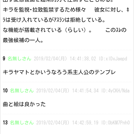
キラを監視･拉致監禁するため様々 彼女に対し、ｷ
ﾗは受け入れているがｱｽﾗﾝは拒絶している。
な機能が搭載されている（らしい）。 このｽﾚの
最強候補の一人。
9
名無しさん
2019/02/04(月) 14:41:38.02 ID:xlDxJaepd
キラヤマトとかいうなろう系主人公のテンプレ
10
名無しさん
2019/02/04(月) 14:41:54.34 ID:4yCKH/Nda
曲と絵は良かった
13
名無しさん
2019/02/04(月) 14:42:59.19 ID:0bKM7Pnh0