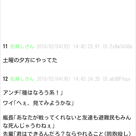
11
名無しさん
2019/02/04(月) 14:42:23.91 ID:Zx9m1kGDp
土曜の夕方にやってた
12
名無しさん
2019/02/04(月) 14:42:24.25 ID:abXBFfqur
アンチ｢種はなろう系！｣
ワイ｢へぇ、見てみようかな｣
艦長｢あなたが戦ってくれないと友達も避難民もみん
な死んじゃうわねぇ｣
先輩｢君はできるんだろ？ならやれること(同胞殺し)