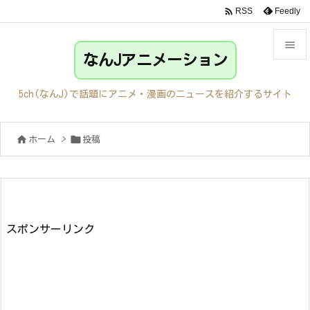

Feedly
RSS

なんJアニメーション

メニュ
5ch(なんJ)で話題にアニメ・漫画のニュースを紹介するサイト

サイド


ホーム
>
投稿

前へ

次へ

検索
スポンサーリンク