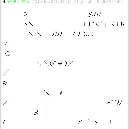
8
名無しさん
2019/02/04(月) 14:41:03.08 ID:0bKM7Pnh0
ミ 彡ﾉﾉﾉ
ヽ＼ | |(ﾟ∈ﾟ) < ﾄﾘｨ
＼ ＼ ﾉﾉﾉﾉ / ﾉ (,,(
ゞ
~○~
＼ ＼(*ﾟ∋ﾟ)／
／
彡
＼ V
／ 〃⌒ﾉﾉ
彡 |
/ 〆 ＾ ゝ !