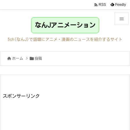

Feedly
RSS

なんJアニメーション

メニュ
5ch(なんJ)で話題にアニメ・漫画のニュースを紹介するサイト

サイド


ホーム
>
投稿

前へ

次へ

検索
スポンサーリンク