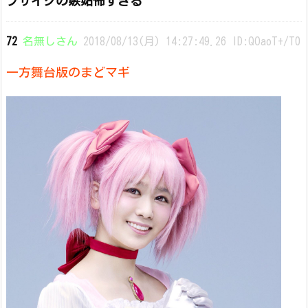
ブサイクの嫉妬怖すぎる
72
名無しさん
2018/08/13(月) 14:27:49.26 ID:QOaoT+/T0
一方舞台版のまどマギ