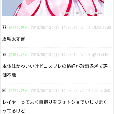
77
名無しさん
2018/08/13(月) 14:28:11.27 ID:kNZCQlZW0
眉毛太すぎ
79
名無しさん
2018/08/13(月) 14:28:16.97 ID:qMT+i+1R0
本体はかわいいけどコスプレの格好が珍奇過ぎて評
価不能
80
名無しさん
2018/08/13(月) 14:28:23.72 ID:iC2LuLOs0
レイヤーってよく自撮りをフォトショでいじりまく
ってるけど