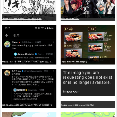
【朗報】ギャグ漫画の最高傑作、「パタリロ」に決まる
BLEACH（全７４巻）?!!!!!
嫌
儲公認アニメーターのげそいくおさん、マンガワン騒動を冷笑してスーパー大炎上
【朗報】美樹さやか、愛国に目覚める
識者「我々日本人は円しか使っていないので円安になろうが問題ない」
日本生命、OpenAIを提訴「ChatGPTが非弁行為」