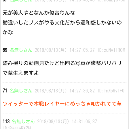
元が美人やとなんか似合わんな
勘違いしたブスがやる文化だから違和感しかないの
かな
69
名無しさん
2018/08/13(月) 14:27:05.27 ID:zuNv1IROM
盗み撮りの動画見たけど出回る写真が修整バリバリ
で草生えますよ
71
名無しさん
2018/08/13(月) 14:27:36.82 ID:fnX56yIF0
ツイッターで本職レイヤーにめっちゃ叩かれてて草
113
名無しさん
2018/08/13(月) 14:31:06.87
ID:BngsaBXZM