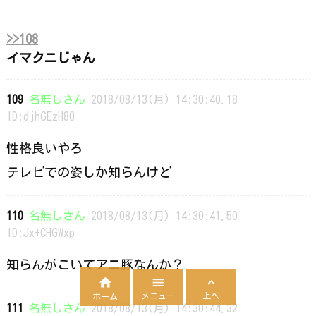
>>108
イマクニじゃん
109
名無しさん
2018/08/13(月) 14:30:40.18
ID:djhGEzH80
性格良いやろ
テレビでの姿しか知らんけど
110
名無しさん
2018/08/13(月) 14:30:41.50
ID:Jx+CHGWxp
知らんがこいてアニ豚なんか？



メニュー
上へ
ホーム
111
名無しさん
2018/08/13(月) 14:30:44.32