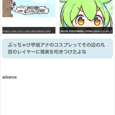
デ
トロイト・メタル・シティー ⇐これ、いまアニメ化したら、えらいことになってたよな？
【高市悲報】日本政府の成長戦略に「暗号資産」が消えるいったいなぜ…？
ぶっちゃけ宇垣アナのコスプレってその辺の凡
百のレイヤーに現実を叩きつけたよな
adsense