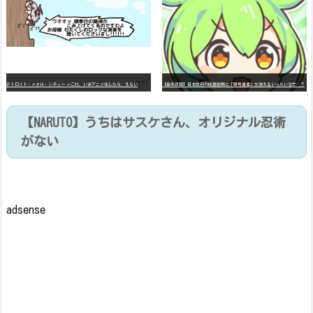
デ
トロイト・メタル・シティー ⇐これ、いまアニメ化したら、えらいことになってたよな？
【高市悲報】日本政府の成長戦略に「暗号資産」が消えるいったいなぜ…？
【NARUTO】うちはサスケさん、オリジナル忍術
がない
adsense