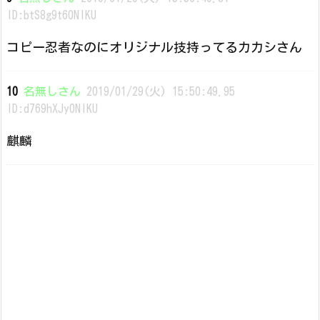
ID:btS8g9t60NIKU
コピー忍者なのにオリジナル技持ってるカカシさん
10
名無しさん
2019/01/29(火) 15:50:49.95
ID:d769hXJy0NIKU
麒麟