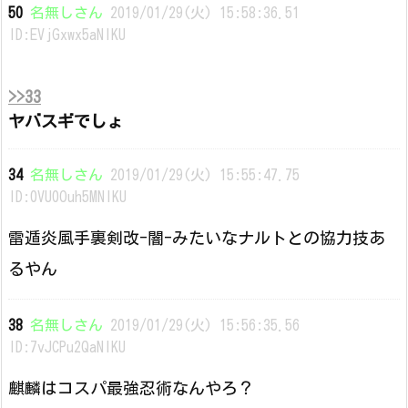
50
名無しさん
2019/01/29(火) 15:58:36.51
ID:EVjGxwx5aNIKU
>>33
ヤバスギでしょ
34
名無しさん
2019/01/29(火) 15:55:47.75
ID:0VU0Ouh5MNIKU
雷遁炎風手裏剣改-闇-みたいなナルトとの協力技あ
るやん
38
名無しさん
2019/01/29(火) 15:56:35.56
ID:7vJCPu2QaNIKU
麒麟はコスパ最強忍術なんやろ？