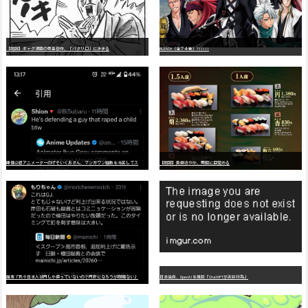
【朗報】ギャグ漫画の最高傑作、「パタリロ」に決まる
BLEACH（全７４巻）?!!!!!
嫌
儲公認アニメーターのげそいくおさん、マンガワン騒動を冷笑してスーパー大炎上
【朗報】美樹さやか、愛国に目覚める
識者「我々日本人は円しか使っていないので円安になろうが問題ない」
日本生命、OpenAIを提訴「ChatGPTが非弁行為」