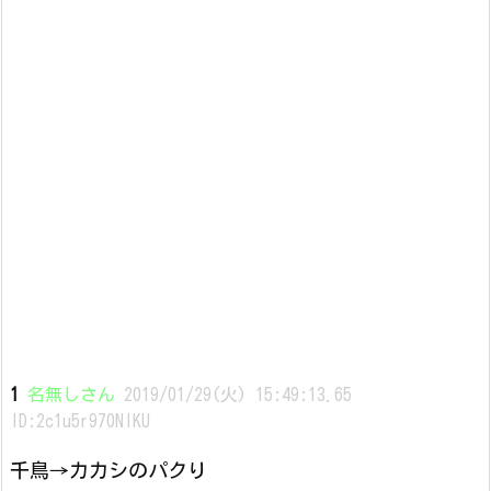
1
名無しさん
2019/01/29(火) 15:49:13.65
ID:2c1u5r970NIKU
千鳥→カカシのパクり