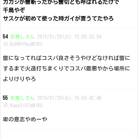
カカシが雷斬ったから雷切とも呼ばれるだけで
千鳥やぞ
サスケが初めて使った時ガイが言うてたやろ
54
名無しさん
2019/01/29(火) 15:59:33.04
ID:BzHRhY9sdNIKU
雷になってればコスパ良さそうやけどなければ雷に
するまで火遁打ちまくりでコスパ最悪やから場所に
よりけりやろ
55
名無しさん
2019/01/29(火) 15:59:42.48
ID:KqexVlO1aNIKU
卑の意志やめーや