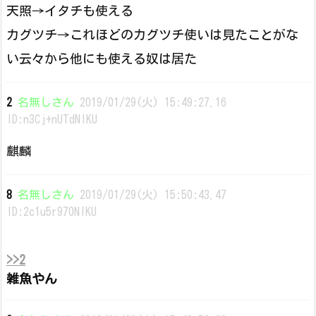
天照→イタチも使える
カグツチ→これほどのカグツチ使いは見たことがな
い云々から他にも使える奴は居た
2
名無しさん
2019/01/29(火) 15:49:27.16
ID:n3Cj+nUTdNIKU
麒麟
8
名無しさん
2019/01/29(火) 15:50:43.47
ID:2c1u5r970NIKU
>>2
雑魚やん