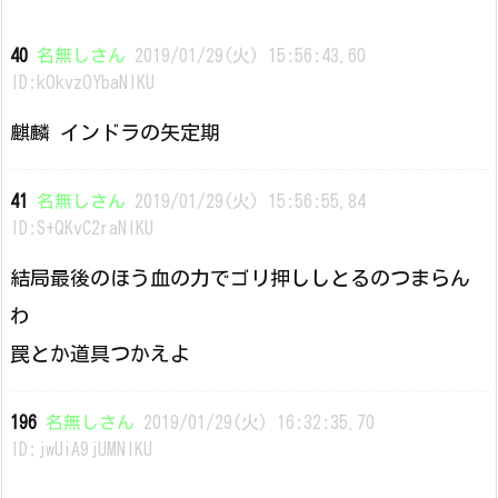
40
名無しさん
2019/01/29(火) 15:56:43.60
ID:kOkvzOYbaNIKU
麒麟 インドラの矢定期
41
名無しさん
2019/01/29(火) 15:56:55.84
ID:S+QKvC2raNIKU
結局最後のほう血の力でゴリ押ししとるのつまらん
わ
罠とか道具つかえよ
196
名無しさん
2019/01/29(火) 16:32:35.70
ID:jwUiA9jUMNIKU