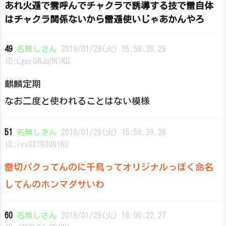
あれ火遁で雲呼んでチャクラで誘導する技で雷自体
はチャクラ関係ないから雷遁使いじゃあかんやろ
49
名無しさん
2019/01/29(火) 15:58:36.29
ID:LgerGWJq0NIKU
麒麟定期
なお二度と使われることはない模様
51
名無しさん
2019/01/29(火) 15:58:39.26
ID:iyvXX1R30NIKU
雷切パクってんのに千鳥ってオリジナルっぽく命名
してんのホンマダサいわ
60
名無しさん
2019/01/29(火) 16:00:22.27