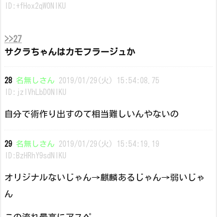
ID:+fHox2qW0NIKU
>>27
サクラちゃんはカモフラージュか
28
名無しさん
2019/01/29(火) 15:54:08.75
ID:jzIVhLbD0NIKU
自分で術作り出すのて相当難しいんやないの
29
名無しさん
2019/01/29(火) 15:54:19.19
ID:BzHRhY9sdNIKU
オリジナルないじゃん→麒麟あるじゃん→弱いじゃ
ん