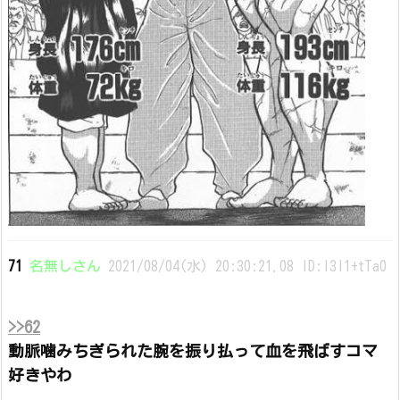
71
名無しさん
2021/08/04(水) 20:30:21.08 ID:l3I1+tTa0
>>62
動脈噛みちぎられた腕を振り払って血を飛ばすコマ
好きやわ