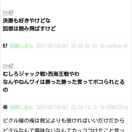
>>47
決勝も好きやけどな
回想は読み飛ばすけど
67
名無しさん
2021/08/04(水) 20:29:30.53 ID:nuh6nara0
>>47
むしろジャック戦>烈海王戦やわ
なんやねんワイは勝った勝った言ってボコられとる
の
48
名無しさん
2021/08/04(水) 20:26:14.73 ID:6ENbCZhIa
ピクル編の俺は親父よりも強ければいいだけだから
ピクルなんて興味ないなんてカッコつけたこと言っ