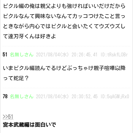
ピクル編の俺は親父よりも強ければいいだけだから
ピクルなんて興味ないなんてカッコつけたこと言っ
ときながら内心ではピクルと会いたくてウズウズし
て達刃牙くんは好きよ
51
名無しさん
2021/08/04(水) 20:26:45.41 ID:tRskfLOBr
いまピクル編読んでるけどぶっちゃけ親子喧嘩以降
って蛇足？
78
名無しさん
2021/08/04(水) 20:30:52.45 ID:5qAGMjRx0
>>51
宮本武蔵編は面白いで