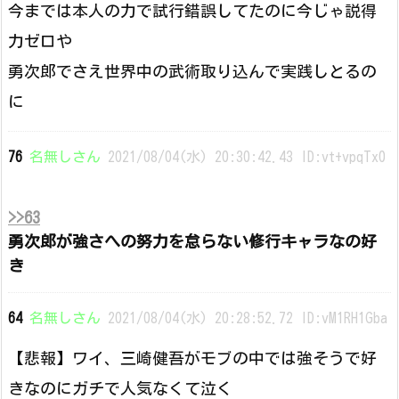
今までは本人の力で試行錯誤してたのに今じゃ説得
力ゼロや
勇次郎でさえ世界中の武術取り込んで実践しとるの
に
76
名無しさん
2021/08/04(水) 20:30:42.43 ID:vt+vpqTx0
>>63
勇次郎が強さへの努力を怠らない修行キャラなの好
き
64
名無しさん
2021/08/04(水) 20:28:52.72 ID:vM1RH1Gba
【悲報】ワイ、三崎健吾がモブの中では強そうで好
きなのにガチで人気なくて泣く