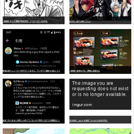
【朗報】ギャグ漫画の最高傑作、「パタリロ」に決まる
BLEACH（全７４巻）?!!!!!
嫌
儲公認アニメーターのげそいくおさん、マンガワン騒動を冷笑してスーパー大炎上
【朗報】美樹さやか、愛国に目覚める
識者「我々日本人は円しか使っていないので円安になろうが問題ない」
日本生命、OpenAIを提訴「ChatGPTが非弁行為」