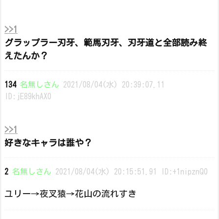
>>1
グラップラー刃牙、範馬刃牙、刃牙道と全部読み終
えたんか？
134
名無しさん
2021/08/04(水) 20:39:07.11
ID:jE89khAX0
>>1
好きなキャラは誰や？
2
名無しさん
2021/08/04(水) 20:15:51.91 ID:+1nipznQ0
ユリー→夜叉猿→花山の流れすき