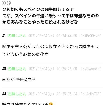
>>39
ひも切りもスペインの闘牛倒してるで
てか、スペインの牛追い祭りって牛は神聖なものや
からあんなことやったら殺されるけどな
41
名無しさん
2021/08/04(水) 20:24:44.39 ID:tPn09KVd0
陽キャ主人公だったのに彼女できてからは陰キャっ
てどういう心境の変化や
43
名無しさん
2021/08/04(水) 20:25:26.09 ID:VEyAob5H0
画柄がキモ過ぎる
44
名無しさん
2021/08/04(水) 20:25:35.84 ID:L2qUyFCS0
続きは読まなくていいぞ