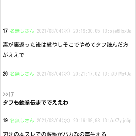
17
名無しさん
2021/08/04(水) 20:19:30.05 ID:oje6HpxUa
毒が裏返った後は糞やしそこでやめてタフ読んだ方
がええで
26
名無しさん
2021/08/04(水) 20:21:17.02 ID:jX9lWq+Ja
>>17
タフも鉄拳伝まででええわ
19
名無しさん
2021/08/04(水) 20:19:39.93 ID:/uX7yjc6p
刃牙の本スレでの蔑称がバカなの草生える