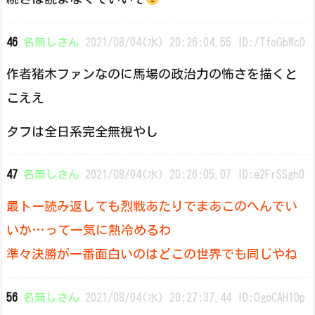
46
名無しさん
2021/08/04(水) 20:26:04.55 ID:/TfoGbWc0
作者猪木ファンなのに馬場の政治力の怖さを描くと
こええ
タフは全日系完全無視やし
47
名無しさん
2021/08/04(水) 20:26:05.07 ID:e2FrSSgh0
最トー読み返しても烈戦あたりでまあこのへんでい
いか…って一気に熱冷めるわ
準々決勝が一番面白いのはどこの世界でも同じやね
56
名無しさん
2021/08/04(水) 20:27:37.44 ID:OgoCAH1Dp