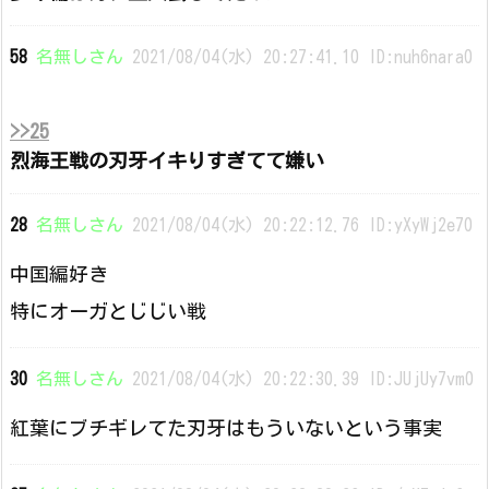
58
名無しさん
2021/08/04(水) 20:27:41.10 ID:nuh6nara0
>>25
烈海王戦の刃牙イキりすぎてて嫌い
28
名無しさん
2021/08/04(水) 20:22:12.76 ID:yXyWj2e70
中国編好き
特にオーガとじじい戦
30
名無しさん
2021/08/04(水) 20:22:30.39 ID:JUjUy7vm0
紅葉にブチギレてた刃牙はもういないという事実