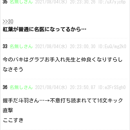
35
名無しさん
2021/08/04(水) 20:23:30.26 ID:/uX7yjc6p
>>30
紅葉が普通に名医になってるから…
33
名無しさん
2021/08/04(水) 20:23:00.30 ID:EuQ/mg2k0
今のバキはグラブお手入れ先生と仲良くなりすらし
なさそう
36
名無しさん
2021/08/04(水) 20:23:50.87 ID:e2FrSSgh0
握手だ斗羽さん…→不意打ち読まれてて16文キック
直撃
ここすき