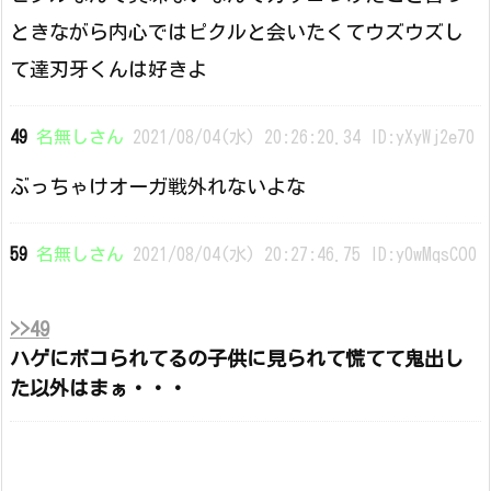
ときながら内心ではピクルと会いたくてウズウズし
て達刃牙くんは好きよ
49
名無しさん
2021/08/04(水) 20:26:20.34 ID:yXyWj2e70
ぶっちゃけオーガ戦外れないよな
59
名無しさん
2021/08/04(水) 20:27:46.75 ID:y0wMqsCO0
>>49
ハゲにボコられてるの子供に見られて慌てて鬼出し
た以外はまぁ・・・