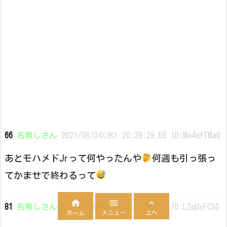
66
名無しさん
2021/08/04(水) 20:29:29.55 ID:Me4qfTMa0
あとモハメドJrって何やったんや
何週も引っ張っ
てかませで終わるって



81
名無しさん
2021/08/04(水) 20:31:16.17 ID:L2qUyFCS0
メニュー
上へ
ホーム