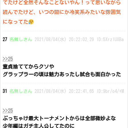
てたけど全然そんなことないやん！って思いながら
読んでたけど、いつの間にか冷笑系みたいな雰囲気
になってた
27
名無しさん
2021/08/04(水) 20:22:02.29 ID:5XrzlUXBa
>>25
童貞捨ててからクソや
グラップラーの頃は魅力あったし試合も面白かった
31
名無しさん
2021/08/04(水) 20:22:41.65 ID:9br/o4/+M
>>25
ぶっちゃけ最大トーナメントからは全部微妙よな
少年編はガチ主人公してたのに