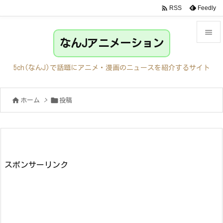

Feedly
RSS

なんJアニメーション

メニュ
5ch(なんJ)で話題にアニメ・漫画のニュースを紹介するサイト

サイド


ホーム
>
投稿

前へ

次へ

検索
スポンサーリンク