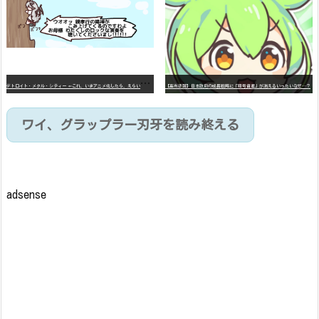
デ
トロイト・メタル・シティー ⇐これ、いまアニメ化したら、えらいことになってたよな？
【高市悲報】日本政府の成長戦略に「暗号資産」が消えるいったいなぜ…？
ワイ、グラップラー刃牙を読み終える
adsense